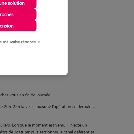
une solution
roches
ension
s de mauvaise réponse ☺️
r chez vous en fin de journée.
 de 20h-22h la veille, puisque l’opération se déroule la
liers. Lorsque le moment est venu, il injecte un
alors de ligaturer puis sectionner le canal déférent et