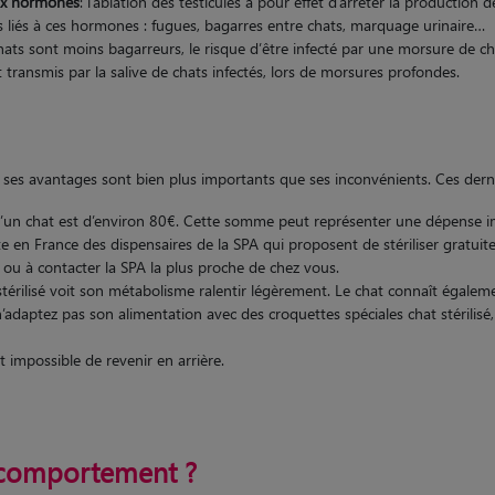
ux hormones
: l’ablation des testicules a pour effet d’arrêter la productio
s liés à ces hormones : fugues, bagarres entre chats, marquage urinaire…
chats sont moins bagarreurs, le risque d’être infecté par une morsure de ch
t transmis par la salive de chats infectés, lors de morsures profondes.
ses avantages sont bien plus importants que ses inconvénients. Ces derni
on d’un chat est d’environ 80€. Cette somme peut représenter une dépense i
iste en France des dispensaires de la SPA qui proposent de stériliser gratuit
 ou à contacter la SPA la plus proche de chez vous.
stérilisé voit son métabolisme ralentir légèrement. Le chat connaît égaleme
 n’adaptez pas son alimentation avec des croquettes spéciales chat stérilis
est impossible de revenir en arrière.
e comportement ?