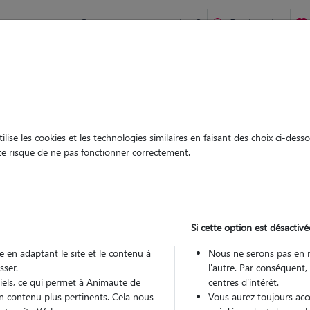
Comment ça marche ?
Recherche
ix,
nients,
Garde
Garde
chez le Pet Sitter
chez le Pet Sitter
ise les cookies et les technologies similaires en faisant des choix ci-des
ute risque de ne pas fonctionner correctement.
Si cette option est désactivé
Pou
 en adaptant le site et le contenu à
Nous ne serons pas en 
sser.
l'autre. Par conséquent,
tiels, ce qui permet à Animaute de
centres d'intérêt.
Trouv
n contenu plus pertinents. Cela nous
Vous aurez toujours accè