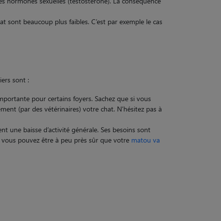
n des hormones sexuelles (testostérone). La conséquence
at sont beaucoup plus faibles. C’est par exemple le cas
ers sont :
mportante pour certains foyers. Sachez que si vous
ement (par des vétérinaires) votre chat. N’hésitez pas à
nt une baisse d’activité générale. Ses besoins sont
é, vous pouvez être à peu près sûr que votre
matou va