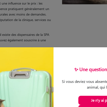
une influence sur le prix : les
fluence pratiquent généralement un
 rurales avec moins de demandes.
éputation de la clinique, services ou
il existe des dispensaires de la SPA
pouvez également souscrire à une
✨ Une question 
ait partie de la famille,
ec Santévet !
Si vous deviez vous absente
animal, qui 
ursé
sur votre assurance santé animale avec
AUTE01
Je n'y ai 