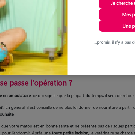
Je cherche 
Mes p
e
Une p
...promis, il n'y a pa
se passe l'opération ?
le en ambulatoire
, ce qui signifie que la plupart du temps, il sera de retou
on
. En général, il est conseillé de ne plus lui donner de nourriture à partir
 souhaite
.
e que votre matou est en bonne santé et ne présente pas de risques particu
, pour l’endormir. Après une
toute petite incision
, le vétérinaire se charge 