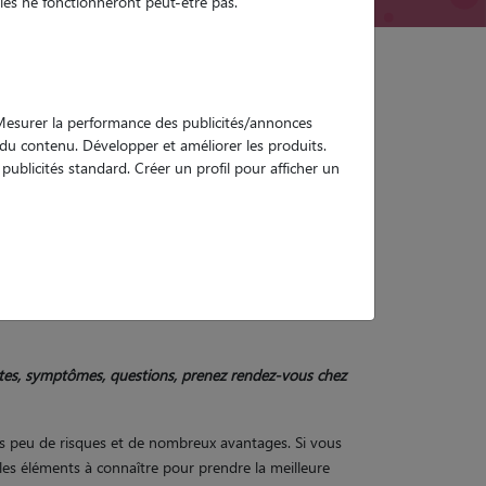
es ne fonctionneront peut-être pas.
. Mesurer la performance des publicités/annonces
e du contenu. Développer et améliorer les produits.
ublicités standard. Créer un profil pour afficher un
 avantages et
doutes, symptômes, questions, prenez rendez-vous chez
rès peu de risques et de nombreux avantages. Si vous
 les éléments à connaître pour prendre la meilleure