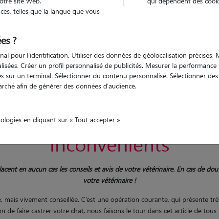
otre site Web.
qui dépendent des cooki
es, telles que la langue que vous
es ?
 inconvénients, effets santé
nal pour l'identification. Utiliser des données de géolocalisation précises
nalisées. Créer un profil personnalisé de publicités. Mesurer la performanc
 sur un terminal. Sélectionner du contenu personnalisé. Sélectionner des p
arché afin de générer des données d'audience.
r son chat : prix, intérêt,
nologies en cliquant sur « Tout accepter »
inconvénients
mplacent en aucun cas les conseils et avis de votre vétérinaire. En cas de 
votre vétérinaire !
e, mais vivement conseillée. C’est une opération courante, qui présente t
 de faire castrer votre chat, nous faisons le tour dans cet article de tous