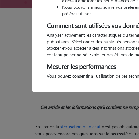
aidera à améliorer les performances de n
Nous pouvons mieux suivre vos préférenc
préférez utiliser.
Comment sont utilisées vos donné
Garde d'animaux
Castration chat : prix, avantages
Analyser activement les caractéristiques du termi
publicitaires. Sélectionner des publicités person
Catégories de cette page
Santé Chat
Stocker et/ou accéder à des informations stockées
Article publié le 21/01/2025 et mis à jour le 10/09/2025
contenu personnalisé. Exploiter des études de m
Mesurer les performances
Faire castre
Vous pouvez consentir à l'utilisation de ces tech
Cet article et les informations qu’il contient ne re
En France, la
stérilisation d’un chat
n’est pas obligatoir
vous posez encore des questions sur la nécessité ou non