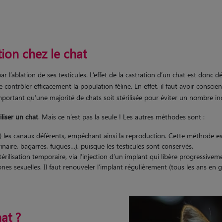
tion chez le chat
par l’ablation de ses testicules. L’effet de la castration d’un chat est donc déf
e contrôler efficacement la population féline. En effet, il faut avoir consc
 important qu’une majorité de chats soit stérilisée pour éviter un nombre i
liser un chat
. Mais ce n’est pas la seule ! Les autres méthodes sont :
r ») les canaux déférents, empêchant ainsi la reproduction. Cette méthode e
re, bagarres, fugues…), puisque les testicules sont conservés.
érilisation temporaire, via l’injection d’un implant qui libère progressivem
s sexuelles. Il faut renouveler l’implant régulièrement (tous les ans en gé
at ?