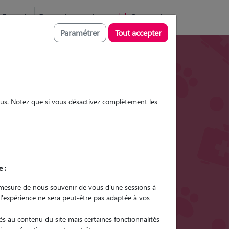
Favoris
Devenir pet sitter
Connexion
Paramétrer
Tout accepter
Promenades
Promenades
Visites
Visites
sous. Notez que si vous désactivez complètement les
Ville
e :
r quel animal ?
mesure de nous souvenir de vous d'une sessions à
 l'expérience ne sera peut-être pas adaptée à vos
er mon Pet Sitter
s au contenu du site mais certaines fonctionnalités