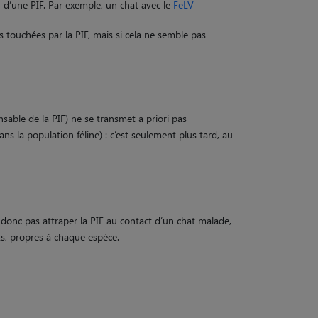
n d’une PIF. Par exemple, un chat avec le
FeLV
us touchées par la PIF, mais si cela ne semble pas
nsable de la PIF) ne se transmet a priori pas
ns la population féline) : c’est seulement plus tard, au
 donc pas attraper la PIF au contact d’un chat malade,
ts, propres à chaque espèce.