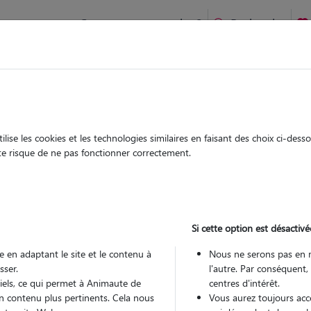
Comment ça marche ?
Recherche
nite
Garde
Garde
chez le Pet Sitter
chez le Pet Sitter
ise les cookies et les technologies similaires en faisant des choix ci-des
ute risque de ne pas fonctionner correctement.
Si cette option est désactivé
Pou
 en adaptant le site et le contenu à
Nous ne serons pas en 
sser.
l'autre. Par conséquent,
tiels, ce qui permet à Animaute de
centres d'intérêt.
Trouv
n contenu plus pertinents. Cela nous
Vous aurez toujours accè