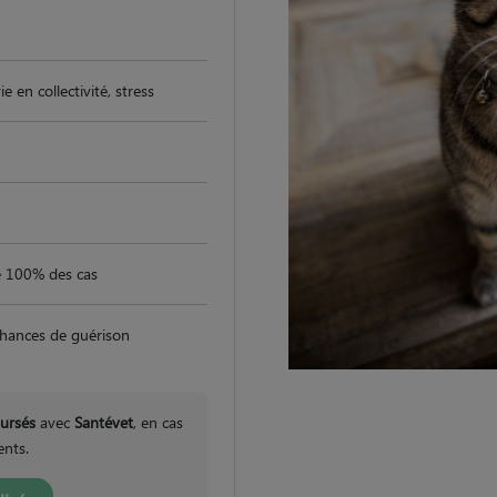
e en collectivité, stress
e 100% des cas
hances de guérison
oursés
avec
Santévet
, en cas
ents.