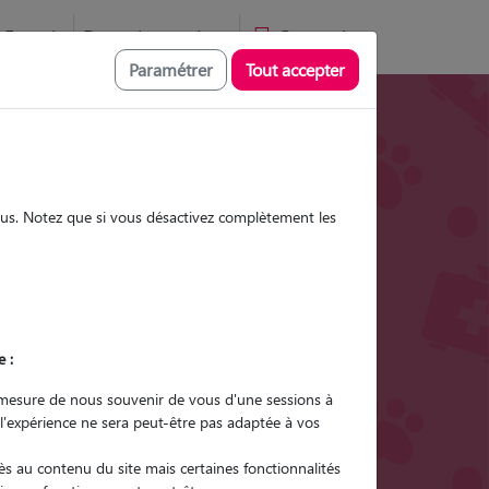
Favoris
Devenir pet sitter
Connexion
Paramétrer
Tout accepter
Promenades
Promenades
Visites
Visites
sous. Notez que si vous désactivez complètement les
Ville
e :
r quel animal ?
mesure de nous souvenir de vous d'une sessions à
 l'expérience ne sera peut-être pas adaptée à vos
er mon Pet Sitter
s au contenu du site mais certaines fonctionnalités