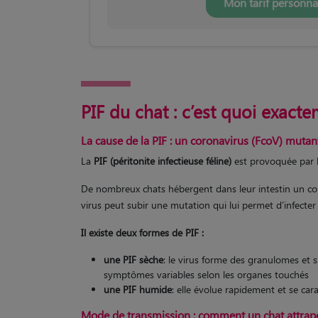
Mon tarif personna
PIF du chat : c’est quoi exact
La cause de la PIF : un coronavirus (FcoV) mutan
La
PIF (péritonite infectieuse féline)
est provoquée par 
De nombreux chats hébergent dans leur intestin un cor
virus peut subir une mutation qui lui permet d’infecter 
Il existe deux formes de PIF :
une PIF sèche
: le virus forme des granulomes et 
symptômes variables selon les organes touchés
une PIF humide
: elle évolue rapidement et se ca
Mode de transmission : comment un chat attrape-