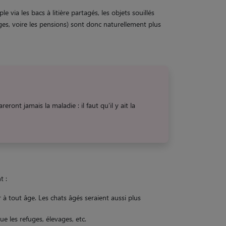
une solution
 via les bacs à litière partagés, les objets souillés
roches
uges, voire les pensions) sont donc naturellement plus
ension
s de mauvaise réponse ☺️
ont jamais la maladie : il faut qu’il y ait la
t :
 à tout âge. Les chats âgés seraient aussi plus
e les refuges, élevages, etc.