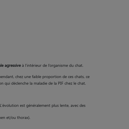
le agressive
à l’intérieur de l’organisme du chat.
endant, chez une faible proportion de ces chats, ce
= une surprise !
on qui déclenche la maladie de la PIF chez le chat.
r plusieurs jours sans votre
le garderait ?
L’évolution est généralement plus lente, avec des
men et/ou thorax).
pas réfléchi