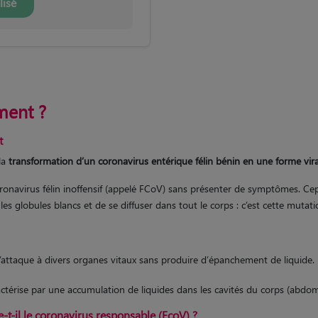
lisé
ement ?
t
la
transformation d’un coronavirus entérique félin bénin en une forme vira
onavirus félin inoffensif (appelé FCoV) sans présenter de symptômes. Cep
✨ Une question 
les globules blancs et de se diffuser dans tout le corps : c’est cette mutati
Si vous deviez vous absente
animal, qui 
s’attaque à divers organes vitaux sans produire d’épanchement de liquide. 
ractérise par une accumulation de liquides dans les cavités du corps (abdo
Je n'y ai 
t-il le coronavirus responsable (FcoV) ?