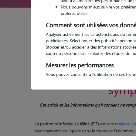
aidera à améliorer les performances de n
Nous pouvons mieux suivre vos préférenc
préférez utiliser.
Comment sont utilisées vos donné
Garde d'animaux
PIF Chat : cause, symptômes, tr
Analyser activement les caractéristiques du termi
publicitaires. Sélectionner des publicités person
Catégories de cette page
Santé Chat
Stocker et/ou accéder à des informations stockées
Article publié le 01/04/2025 et mis à jour le 10/09/2025
contenu personnalisé. Exploiter des études de m
Mesurer les performances
La péritonite in
Vous pouvez consentir à l'utilisation de ces tech
symp
Cet article et les informations qu’il contient ne re
La péritonite infectieuse féline (PIF) est une
maladie vir
épanchements de liquide dans le thorax et l’abdomen, d