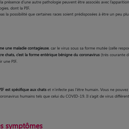
 la présence d’une autre pathologie peuvent être associés avec l’apparitio
gies, dont la PIF.
pas la possibilité que certaines races soient prédisposées à être un peu pl
mme une maladie contagieuse
, car le virus sous sa forme mutée (celle respo
re chats, c’est la forme entérique bénigne du coronavirus
(très courante da
r une PIF.
PIF est spécifique aux chats
et n’infecte pas l’être humain. Vous ne pouvez
coronavirus humains tels que celui du COVID-19. Il s’agit de virus différen
 les symptômes