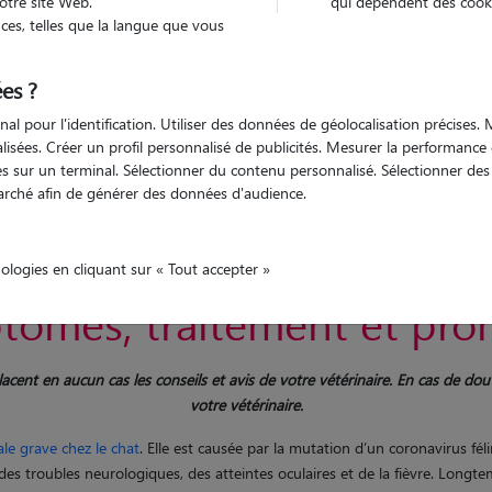
otre site Web.
qui dépendent des cooki
es, telles que la langue que vous
es ?
aitement, espérance de vie
nal pour l'identification. Utiliser des données de géolocalisation précises
nalisées. Créer un profil personnalisé de publicités. Mesurer la performanc
 sur un terminal. Sélectionner du contenu personnalisé. Sélectionner des p
arché afin de générer des données d'audience.
fectieuse féline (PIF) chez 
nologies en cliquant sur « Tout accepter »
tômes, traitement et pron
mplacent en aucun cas les conseils et avis de votre vétérinaire. En cas de 
votre vétérinaire.
ale grave chez le chat
. Elle est causée par la mutation d’un coronavirus fé
es troubles neurologiques, des atteintes oculaires et de la fièvre. Longt