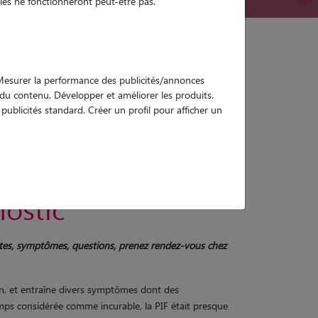
es ne fonctionneront peut-être pas.
. Mesurer la performance des publicités/annonces
e du contenu. Développer et améliorer les produits.
ublicités standard. Créer un profil pour afficher un
le chat : causes,
ostic
doutes, symptômes, questions, prenez rendez-vous chez
lin, et entraîne divers symptômes dont des
emps considérée comme incurable, la PIF était presque