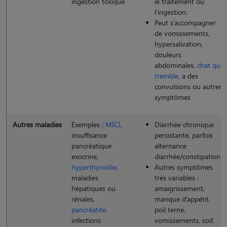
ingestion toxique
le traitement ou
l’ingestion.
Peut s’accompagner
de vomissements,
hypersalivation,
douleurs
abdominales,
chat qui
tremble
, a des
convulsions ou autres
symptômes
Autres maladies
Exemples :
MICI
,
Diarrhée chronique
insuffisance
persistante, parfois
pancréatique
alternance
exocrine,
diarrhée/constipation.
hyperthyroïdie
,
Autres symptômes
maladies
très variables :
hépatiques ou
amaigrissement,
rénales,
manque d’appétit,
pancréatite
,
poil terne,
infections
vomissements, soif,