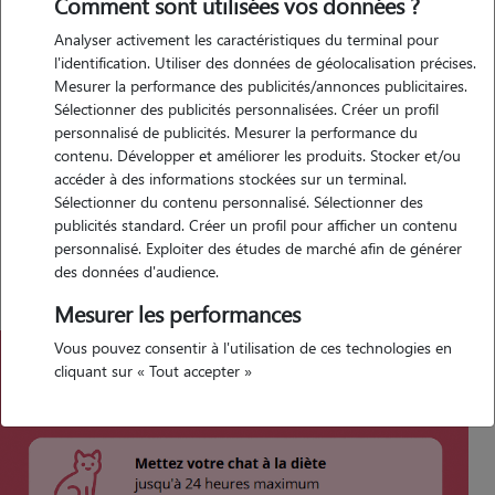
symptômes, questions, prenez rendez-vous chez votre vétérinaire
Comment sont utilisées vos données ?
Analyser activement les caractéristiques du terminal pour
La diarrhée chez le chat est un trouble digestif relativement fréquent.
l'identification. Utiliser des données de géolocalisation précises.
Cela se manifeste par un épisode de selles molles ou liquides.
Mesurer la performance des publicités/annonces publicitaires.
Heureusement, dans la majorité des cas il s’agit d’un trouble passager
Sélectionner des publicités personnalisées. Créer un profil
et sans gravité​ : un chat qui reste vif, boit normalement et continue
personnalisé de publicités. Mesurer la performance du
de s’alimenter un peu malgré un épisode de diarrhée a généralement
contenu. Développer et améliorer les produits. Stocker et/ou
simplement un dérangement digestif bénin.
accéder à des informations stockées sur un terminal.
Sélectionner du contenu personnalisé. Sélectionner des
Mais attention ! Une diarrhée n’est pas systématiquement bénigne,
publicités standard. Créer un profil pour afficher un contenu
et savoir repérer les situations elle cache peut-être une
maladie
plus
personnalisé. Exploiter des études de marché afin de générer
sérieuse peut être très utile.
des données d'audience.
Mesurer les performances
Vous pouvez consentir à l'utilisation de ces technologies en
cliquant sur « Tout accepter »