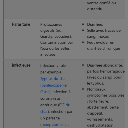
ventre gonflé ou
distendu…
Parasitaire
Protozoaires
Diarrhée,
digestifs (ex :
Selle avec traces de
Giardia, coccidies).
sang, mucus
Contamination par
Peut évoluer en
l’eau ou les selles
diarrhée chronique
infectées.
Infectieuse
Diarrhée abondante,
Infection virale –
parfois hémorragique
par exemple
(avec du sang) pour
Typhus du chat
le typhus.
(panleucopénie
Nombreux
féline)
, infection à
symptômes possibles
coronavirus
: forte fièvre,
entérique (
PIF du
abattement, perte
chat
), infection par
d’appétit,
un parasite
vomissements,
(
toxoplasmose
)...
déshydratation…