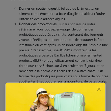
Donner un soutien digestif
, tel que de la Smectite, un
aliment complémentaire à base d’argile qui aide à réduire
l’intensité des diarrhées aigües.
Donner des probiotiques
: sur les conseils de votre
vétérinaire, vous pouvez envisager de donner des
probiotiques adaptés aux chats, contenant des ferments
vivants bénéfiques, qui ont pour but de restaurer la flore
intestinale du chat après un désordre digestif​. Besoin d’une
1
preuve ? Par exemple, une
étude
a montré que les
probiotiques à base de Bacillus licheniformis-fermented
products (BLFP) ont agi efficacement contre la diarrhée
chronique chez 6 chats sur 8 en seulement 7 jours, et en
ramenant à la normale les selles des 2 autres chats ! On
trouve des probiotiques pour chats sous forme de poudres
appétentes à saupoudrer sur la nourriture, de pâtes orales
ou de gélules.
En cas de diarrhée aiguë, une
solution de réhydratation
orale
peut être envisagée.
Attention avec les remèdes non éprouvés
: évitez les
recettes de grand-mère non validées scientifiquement.