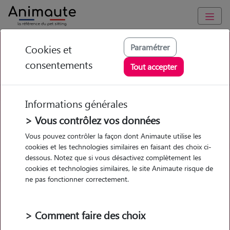
Mon chat a la diarrhée, que
Paramétrer
Cookies et
consentements
faire ?
Tout accepter
Informations générales
> Vous contrôlez vos données
Garde
Garde
Promenades
Promenades
Vous pouvez contrôler la façon dont Animaute utilise les
chez le Pet Sitter
chez le Pet Sitter
Visites
Visites
cookies et les technologies similaires en faisant des choix ci-
dessous. Notez que si vous désactivez complètement les
cookies et technologies similaires, le site Animaute risque de
Ville
ne pas fonctionner correctement.
> Comment faire des choix