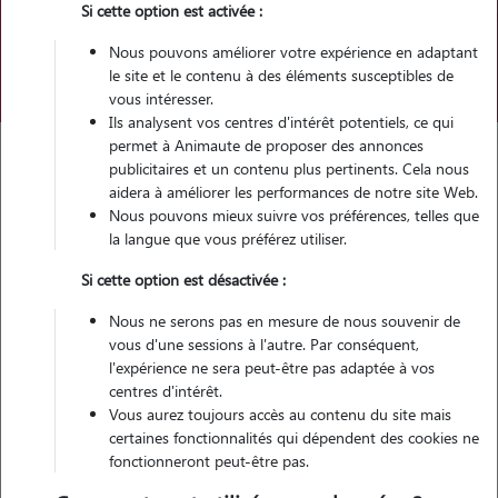
Pour quel animal ?
Si cette option est activée :
Nous pouvons améliorer votre expérience en adaptant
Trouver mon Pet Sitter
le site et le contenu à des éléments susceptibles de
vous intéresser.
Ils analysent vos centres d'intérêt potentiels, ce qui
permet à Animaute de proposer des annonces
publicitaires et un contenu plus pertinents. Cela nous
aidera à améliorer les performances de notre site Web.
Garde d'animaux
Mon chat a la diarrhée, que faire ?
Nous pouvons mieux suivre vos préférences, telles que
la langue que vous préférez utiliser.
Catégories de cette page
Santé Chat
Si cette option est désactivée :
Article publié le 31/03/2025 et mis à jour le 10/09/2025
Nous ne serons pas en mesure de nous souvenir de
vous d'une sessions à l'autre. Par conséquent,
Diarrhée chez le chat :
l'expérience ne sera peut-être pas adaptée à vos
comment bien réagir ?
centres d'intérêt.
Vous aurez toujours accès au contenu du site mais
certaines fonctionnalités qui dépendent des cookies ne
Cet article et les informations qu’il contient ne remplacent en aucun
fonctionneront peut-être pas.
cas les conseils et avis de votre vétérinaire. En cas de doutes,