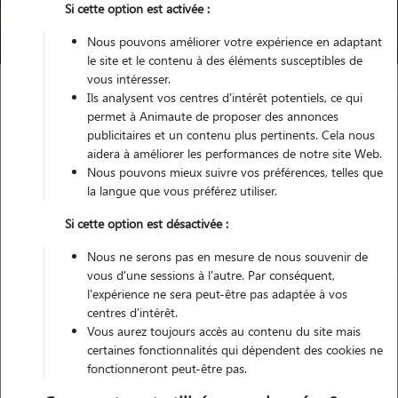
Si cette option est activée :
Trouver mon Pet Sitter
Nous pouvons améliorer votre expérience en adaptant
le site et le contenu à des éléments susceptibles de
vous intéresser.
Ils analysent vos centres d'intérêt potentiels, ce qui
Garde animaux
France
Auvergne-Rhône-Alpes
Isère
permet à Animaute de proposer des annonces
Allevard
publicitaires et un contenu plus pertinents. Cela nous
aidera à améliorer les performances de notre site Web.
Nous pouvons mieux suivre vos préférences, telles que
la langue que vous préférez utiliser.
Nos cat sitters à Allevard
Si cette option est désactivée :
Nous ne serons pas en mesure de nous souvenir de
vous d'une sessions à l'autre. Par conséquent,
l'expérience ne sera peut-être pas adaptée à vos
centres d'intérêt.
Vous aurez toujours accès au contenu du site mais
certaines fonctionnalités qui dépendent des cookies ne
fonctionneront peut-être pas.