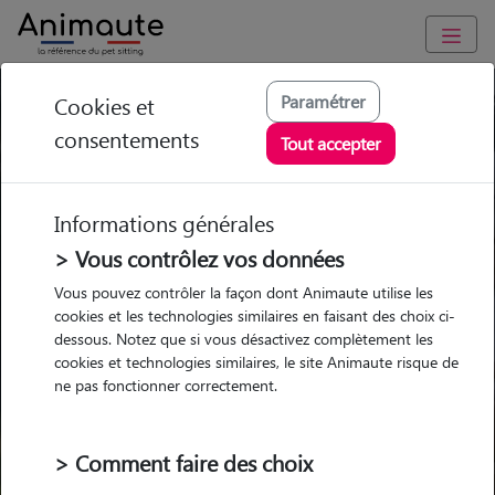
Paramétrer
Cookies et
Trouvez votre gardien idéal !
consentements
Tout accepter
Informations générales
Garde
Garde
Promenades
Promenades
chez le Pet Sitter
chez le Pet Sitter
> Vous contrôlez vos données
Visites
Visites
Vous pouvez contrôler la façon dont Animaute utilise les
cookies et les technologies similaires en faisant des choix ci-
dessous. Notez que si vous désactivez complètement les
cookies et technologies similaires, le site Animaute risque de
ne pas fonctionner correctement.
Pour quel animal ?
> Comment faire des choix