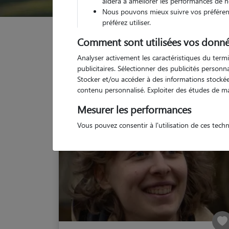
aidera à améliorer les performances de n
Nous pouvons mieux suivre vos préférenc
préférez utiliser.
Garde animaux
France
Normandie
Orne
Comment sont utilisées vos donné
Analyser activement les caractéristiques du termi
publicitaires. Sélectionner des publicités person
Stocker et/ou accéder à des informations stockées
contenu personnalisé. Exploiter des études de m
Mesurer les performances
Vous pouvez consentir à l'utilisation de ces tech