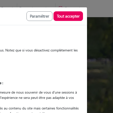
Favoris
Devenir pet sitter
Connexion
Paramétrer
Tout accepter
Promenades
Promenades
Visites
Visites
sous. Notez que si vous désactivez complètement les
e :
r quel animal ?
mesure de nous souvenir de vous d'une sessions à
 l'expérience ne sera peut-être pas adaptée à vos
er mon Pet Sitter
s au contenu du site mais certaines fonctionnalités