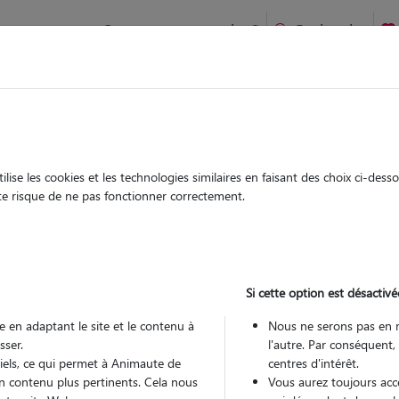
Comment ça marche ?
Recherche
ien idéal !
rifiés
Garde
Garde
chez le Pet Sitter
chez le Pet Sitter
ise les cookies et les technologies similaires en faisant des choix ci-des
ute risque de ne pas fonctionner correctement.
Si cette option est désactivé
Pou
 en adaptant le site et le contenu à
Nous ne serons pas en 
sser.
l'autre. Par conséquent,
tiels, ce qui permet à Animaute de
centres d'intérêt.
Trouv
n contenu plus pertinents. Cela nous
Vous aurez toujours accè