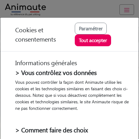
Paramétrer
Cookies et
Trouvez votre gardien idéal !
consentements
Tout accepter
Informations générales
Garde
Garde
Promenades
Promenades
chez le Pet Sitter
chez le Pet Sitter
> Vous contrôlez vos données
Visites
Visites
Vous pouvez contrôler la façon dont Animaute utilise les
cookies et les technologies similaires en faisant des choix ci-
dessous. Notez que si vous désactivez complètement les
cookies et technologies similaires, le site Animaute risque de
ne pas fonctionner correctement.
Pour quel animal ?
> Comment faire des choix