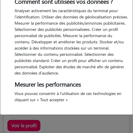
Comment sont utilisées vos données ?
Analyser activement les caractéristiques du terminal pour
l'identification. Utiliser des données de géolocalisation précises.
Mesurer la performance des publicités/annonces publicitaires.
Sélectionner des publicités personnalisées. Créer un profil
personnalisé de publicités. Mesurer la performance du
contenu. Développer et améliorer les produits. Stocker et/ou
accéder à des informations stockées sur un terminal.
Delphine
Sélectionner du contenu personnalisé. Sélectionner des
Magalas 34480
publicités standard. Créer un profil pour afficher un contenu
personnalisé. Exploiter des études de marché afin de générer
maison
des données d'audience.
Mesurer les performances
5/5 (1 avis)
Vous pouvez consentir à l'utilisation de ces technologies en
J'ai grandi entourée d'animaux. En effet, j'ai eu...
cliquant sur « Tout accepter »
Voir le profil