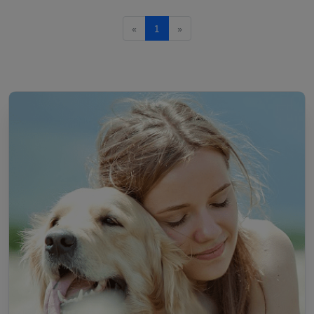
«
1
»