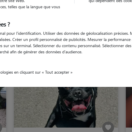
otre site Web.
qui dépendent des cooki
es, telles que la langue que vous
Azur
Bouches-du-Rhône
Rognac
es ?
nal pour l'identification. Utiliser des données de géolocalisation précises
nalisées. Créer un profil personnalisé de publicités. Mesurer la performanc
 sur un terminal. Sélectionner du contenu personnalisé. Sélectionner des p
Nos cat sitters à Rognac
arché afin de générer des données d'audience.
nologies en cliquant sur « Tout accepter »