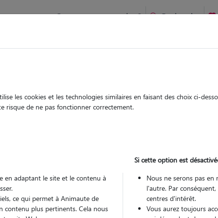
Comment ça marche ?
Recherche
ien idéal !
rifiés
Garde
Garde
chez le Pet Sitter
chez le Pet Sitter
ise les cookies et les technologies similaires en faisant des choix ci-des
ute risque de ne pas fonctionner correctement.
Si cette option est désactivé
Pou
 en adaptant le site et le contenu à
Nous ne serons pas en 
sser.
l'autre. Par conséquent,
tiels, ce qui permet à Animaute de
centres d'intérêt.
Trouv
n contenu plus pertinents. Cela nous
Vous aurez toujours accè