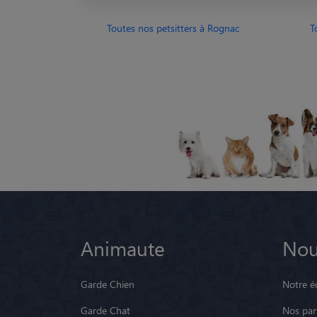
Toutes nos petsitters à Rognac
T
Animaute
Nou
Garde Chien
Notre é
Garde Chat
Nos par