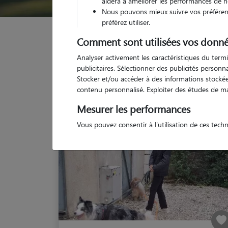
aidera à améliorer les performances de n
Nous pouvons mieux suivre vos préférenc
préférez utiliser.
Garde animaux
France
Provence Alpes Côte d'
Comment sont utilisées vos donné
Analyser activement les caractéristiques du termi
publicitaires. Sélectionner des publicités person
Stocker et/ou accéder à des informations stockées
contenu personnalisé. Exploiter des études de m
Mesurer les performances
Vous pouvez consentir à l'utilisation de ces tech