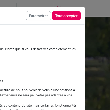
Favoris
Devenir pet sitter
Connexion
Paramétrer
Tout accepter
Promenades
Promenades
Visites
Visites
sous. Notez que si vous désactivez complètement les
e :
r quel animal ?
mesure de nous souvenir de vous d'une sessions à
 l'expérience ne sera peut-être pas adaptée à vos
er mon Pet Sitter
s au contenu du site mais certaines fonctionnalités