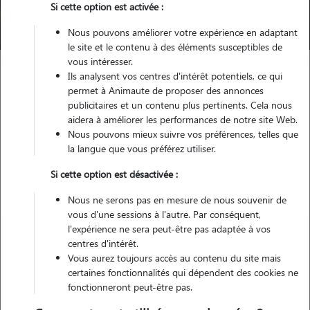
Si cette option est activée :
Trouver mon Pet Sitter
Nous pouvons améliorer votre expérience en adaptant
le site et le contenu à des éléments susceptibles de
vous intéresser.
Ils analysent vos centres d'intérêt potentiels, ce qui
Garde animaux
France
Provence Alpes Côte d'Azur
Var
permet à Animaute de proposer des annonces
Saint-Raphaël
publicitaires et un contenu plus pertinents. Cela nous
aidera à améliorer les performances de notre site Web.
Nous pouvons mieux suivre vos préférences, telles que
la langue que vous préférez utiliser.
Nos cat sitters à Saint-Raphaël
Si cette option est désactivée :
Nous ne serons pas en mesure de nous souvenir de
vous d'une sessions à l'autre. Par conséquent,
l'expérience ne sera peut-être pas adaptée à vos
centres d'intérêt.
Vous aurez toujours accès au contenu du site mais
certaines fonctionnalités qui dépendent des cookies ne
fonctionneront peut-être pas.