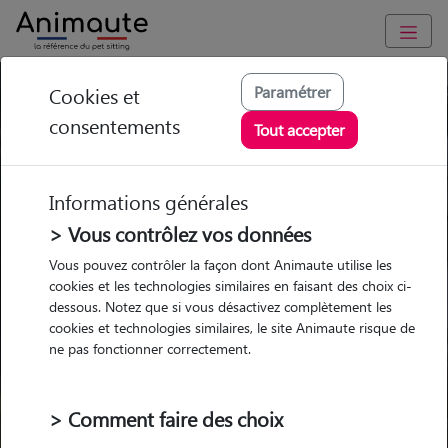
Paramétrer
Cookies et
Trouvez votre gardien idéal !
consentements
Tout accepter
Informations générales
Garde
Garde
Promenades
Promenades
chez le Pet Sitter
chez le Pet Sitter
> Vous contrôlez vos données
Visites
Visites
Vous pouvez contrôler la façon dont Animaute utilise les
cookies et les technologies similaires en faisant des choix ci-
dessous. Notez que si vous désactivez complètement les
cookies et technologies similaires, le site Animaute risque de
ne pas fonctionner correctement.
Pour quel animal ?
> Comment faire des choix