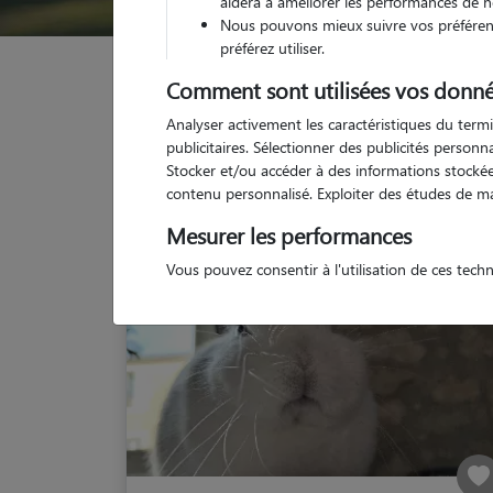
aidera à améliorer les performances de n
Nous pouvons mieux suivre vos préférenc
préférez utiliser.
Garde animaux
France
Occitanie
Gers
Sa
Comment sont utilisées vos donné
Analyser activement les caractéristiques du termi
publicitaires. Sélectionner des publicités person
Stocker et/ou accéder à des informations stockées
No
contenu personnalisé. Exploiter des études de m
Mesurer les performances
Vous pouvez consentir à l'utilisation de ces tech