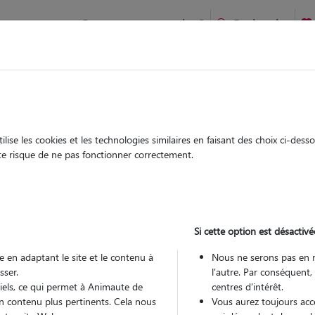
Comment ça marche ?
Recherche
ien idéal !
rifiés
Garde
Garde
chez le Pet Sitter
chez le Pet Sitter
ise les cookies et les technologies similaires en faisant des choix ci-des
ute risque de ne pas fonctionner correctement.
Si cette option est désactivé
Pou
 en adaptant le site et le contenu à
Nous ne serons pas en 
sser.
l'autre. Par conséquent,
tiels, ce qui permet à Animaute de
centres d'intérêt.
Trouv
n contenu plus pertinents. Cela nous
Vous aurez toujours accè