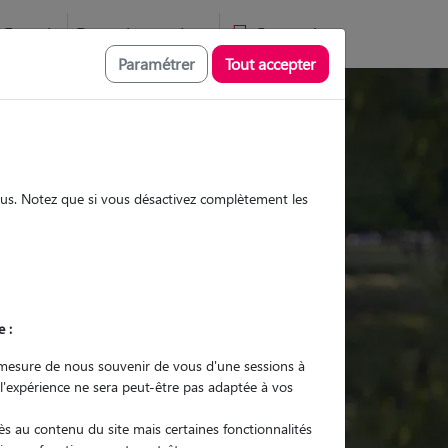
Favoris
Devenir pet sitter
Connexion
Paramétrer
Tout accepter
Promenades
Promenades
Visites
Visites
sous. Notez que si vous désactivez complètement les
e :
r quel animal ?
mesure de nous souvenir de vous d'une sessions à
 l'expérience ne sera peut-être pas adaptée à vos
er mon Pet Sitter
s au contenu du site mais certaines fonctionnalités