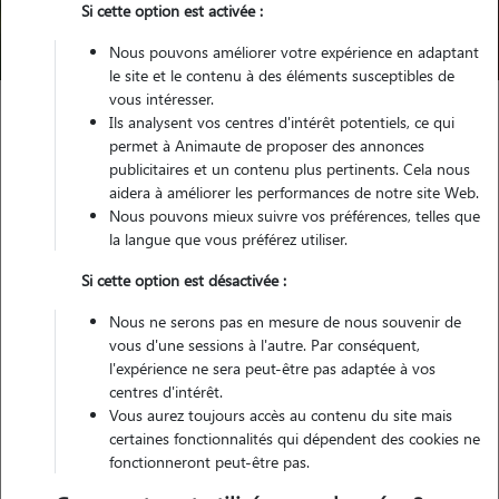
Si cette option est activée :
Trouver mon Pet Sitter
Nous pouvons améliorer votre expérience en adaptant
le site et le contenu à des éléments susceptibles de
vous intéresser.
Ils analysent vos centres d'intérêt potentiels, ce qui
Garde animaux
France
Centre-Val-de-Loire
permet à Animaute de proposer des annonces
Indre-et-Loire
Tours
publicitaires et un contenu plus pertinents. Cela nous
aidera à améliorer les performances de notre site Web.
Nous pouvons mieux suivre vos préférences, telles que
la langue que vous préférez utiliser.
Nos cat sitters à Tours pour la
Si cette option est désactivée :
garde de votre chat
Nous ne serons pas en mesure de nous souvenir de
vous d'une sessions à l'autre. Par conséquent,
l'expérience ne sera peut-être pas adaptée à vos
centres d'intérêt.
Vous aurez toujours accès au contenu du site mais
certaines fonctionnalités qui dépendent des cookies ne
fonctionneront peut-être pas.