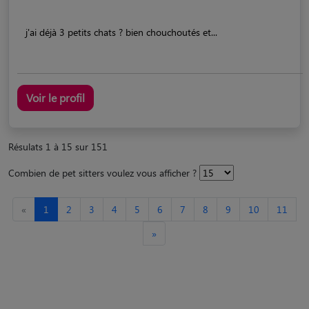
j'ai déjà 3 petits chats ? bien chouchoutés et...
Voir le profil
Résulats 1 à 15 sur 151
Combien de pet sitters voulez vous afficher ?
«
1
2
3
4
5
6
7
8
9
10
11
»