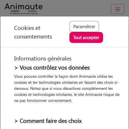
Paramétrer
Cookies et
Trouvez votre gardien idéal !
consentements
Tout accepter
Informations générales
Garde
Garde
Promenades
Promenades
chez le Pet Sitter
chez le Pet Sitter
> Vous contrôlez vos données
Visites
Visites
Vous pouvez contrôler la façon dont Animaute utilise les
cookies et les technologies similaires en faisant des choix ci-
dessous. Notez que si vous désactivez complètement les
cookies et technologies similaires, le site Animaute risque de
ne pas fonctionner correctement.
Pour quel animal ?
> Comment faire des choix