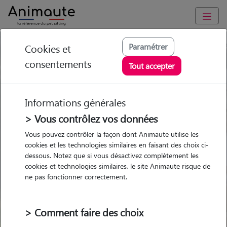
Paramétrer
Cookies et
Trouvez votre gardien idéal !
consentements
Tout accepter
Informations générales
Garde
Garde
Promenades
Promenades
chez le Pet Sitter
chez le Pet Sitter
> Vous contrôlez vos données
Visites
Visites
Vous pouvez contrôler la façon dont Animaute utilise les
cookies et les technologies similaires en faisant des choix ci-
dessous. Notez que si vous désactivez complètement les
cookies et technologies similaires, le site Animaute risque de
ne pas fonctionner correctement.
Pour quel animal ?
> Comment faire des choix