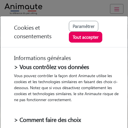
Paramétrer
Cookies et
Trouvez votre gardien idéal !
consentements
Tout accepter
Informations générales
Garde
Garde
Promenades
Promenades
chez le Pet Sitter
chez le Pet Sitter
> Vous contrôlez vos données
Visites
Visites
Vous pouvez contrôler la façon dont Animaute utilise les
cookies et les technologies similaires en faisant des choix ci-
dessous. Notez que si vous désactivez complètement les
cookies et technologies similaires, le site Animaute risque de
ne pas fonctionner correctement.
Pour quel animal ?
> Comment faire des choix