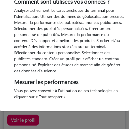
Comment sont utilisées vos données ?
Analyser activement les caractéristiques du terminal pour
l'identification. Utiliser des données de géolocalisation précises.
Mesurer la performance des publicités/annonces publicitaires.
Sélectionner des publicités personnalisées. Créer un profil
personnalisé de publicités. Mesurer la performance du
contenu. Développer et améliorer les produits. Stocker et/ou
accéder à des informations stockées sur un terminal.
Caroline
Sélectionner du contenu personnalisé. Sélectionner des
CASTELNAU MONTRATIER STE ALAUZIE 46170
publicités standard. Créer un profil pour afficher un contenu
personnalisé. Exploiter des études de marché afin de générer
maison
possède des animaux
des données d'audience.
Mesurer les performances
Vous pouvez consentir à l'utilisation de ces technologies en
disponible août 26 - une amoureuse des animaux
cliquant sur « Tout accepter »
Voir le profil