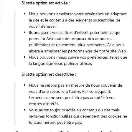
Si cette option est activée :
Trouver mon Pet Sitter
Nous pouvons améliorer votre expérience en adaptant
le site et le contenu à des éléments susceptibles de
vous intéresser.
Ils analysent vos centres d'intérêt potentiels, ce qui
Garde animaux
France
Auvergne-Rhône-Alpes
Allier
permet à Animaute de proposer des annonces
Cusset
publicitaires et un contenu plus pertinents. Cela nous
aidera à améliorer les performances de notre site Web.
Nous pouvons mieux suivre vos préférences, telles que
la langue que vous préférez utiliser.
Nos dog sitters à Cusset
Si cette option est désactivée :
Nous ne serons pas en mesure de nous souvenir de
vous d'une sessions à l'autre. Par conséquent,
l'expérience ne sera peut-être pas adaptée à vos
centres d'intérêt.
Vous aurez toujours accès au contenu du site mais
certaines fonctionnalités qui dépendent des cookies ne
fonctionneront peut-être pas.