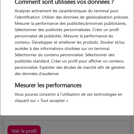
Comment sont utilisées vos données ?
Analyser activement les caractéristiques du terminal pour
l'identification. Utiliser des données de géolocalisation précises.
Mesurer la performance des publicités/annonces publicitaires.
Sélectionner des publicités personnalisées. Créer un profil
personnalisé de publicités. Mesurer la performance du
contenu. Développer et améliorer les produits. Stocker et/ou
accéder à des informations stockées sur un terminal.
Sélectionner du contenu personnalisé. Sélectionner des
Pauline
publicités standard. Créer un profil pour afficher un contenu
CUSSET 03300
personnalisé. Exploiter des études de marché afin de générer
des données d'audience.
appartement
possède des animaux
Mesurer les performances
Vous pouvez consentir à l'utilisation de ces technologies en
cliquant sur « Tout accepter »
bonjour j ai une chatte européenne de 7 ans et un chien c...
Voir le profil