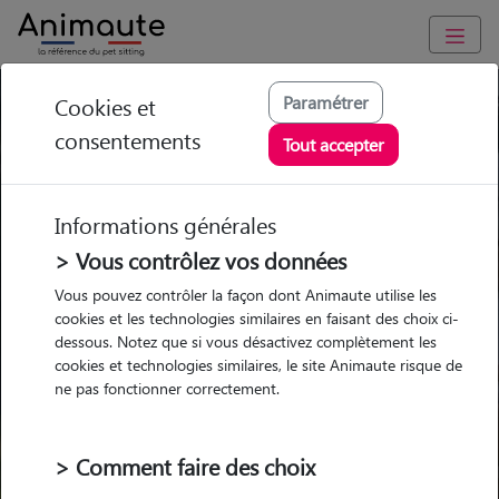
Paramétrer
Cookies et
Trouvez votre gardien idéal !
consentements
Tout accepter
Informations générales
Garde
Garde
Promenades
Promenades
chez le Pet Sitter
chez le Pet Sitter
> Vous contrôlez vos données
Visites
Visites
Vous pouvez contrôler la façon dont Animaute utilise les
cookies et les technologies similaires en faisant des choix ci-
dessous. Notez que si vous désactivez complètement les
cookies et technologies similaires, le site Animaute risque de
ne pas fonctionner correctement.
Pour quel animal ?
> Comment faire des choix