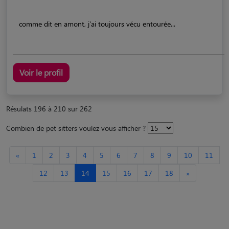
comme dit en amont, j'ai toujours vécu entourée...
Voir le profil
Résulats 196 à 210 sur 262
Combien de pet sitters voulez vous afficher ?
«
1
2
3
4
5
6
7
8
9
10
11
12
13
14
15
16
17
18
»