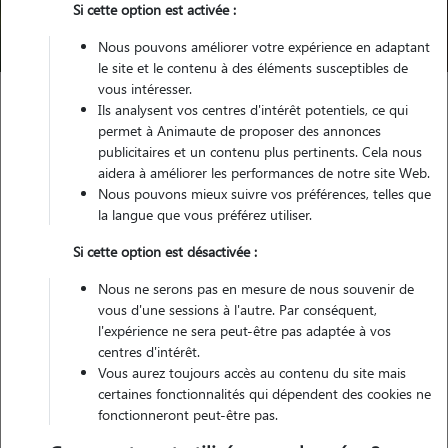
Si cette option est activée :
Trouver mon Pet Sitter
Nous pouvons améliorer votre expérience en adaptant
le site et le contenu à des éléments susceptibles de
vous intéresser.
Ils analysent vos centres d'intérêt potentiels, ce qui
Garde animaux
France
Nouvelle Aquitaine
permet à Animaute de proposer des annonces
Lot-et-Garonne
Foulayronnes
publicitaires et un contenu plus pertinents. Cela nous
aidera à améliorer les performances de notre site Web.
Nous pouvons mieux suivre vos préférences, telles que
la langue que vous préférez utiliser.
Nos dog sitters à Foulayronnes
Si cette option est désactivée :
Nous ne serons pas en mesure de nous souvenir de
vous d'une sessions à l'autre. Par conséquent,
l'expérience ne sera peut-être pas adaptée à vos
centres d'intérêt.
Vous aurez toujours accès au contenu du site mais
certaines fonctionnalités qui dépendent des cookies ne
fonctionneront peut-être pas.