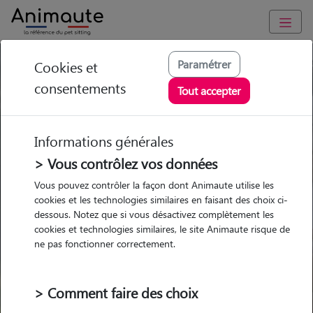
Paramétrer
Cookies et
Trouvez votre gardien idéal !
consentements
Tout accepter
Informations générales
Garde
Garde
Promenades
Promenades
chez le Pet Sitter
chez le Pet Sitter
> Vous contrôlez vos données
Visites
Visites
Vous pouvez contrôler la façon dont Animaute utilise les
cookies et les technologies similaires en faisant des choix ci-
dessous. Notez que si vous désactivez complètement les
cookies et technologies similaires, le site Animaute risque de
ne pas fonctionner correctement.
Pour quel animal ?
> Comment faire des choix