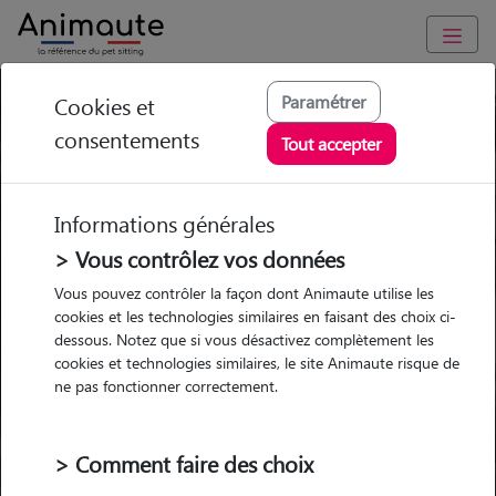
Paramétrer
Cookies et
Trouvez votre gardien idéal !
consentements
Tout accepter
Informations générales
Garde
Garde
Promenades
Promenades
chez le Pet Sitter
chez le Pet Sitter
> Vous contrôlez vos données
Visites
Visites
Vous pouvez contrôler la façon dont Animaute utilise les
cookies et les technologies similaires en faisant des choix ci-
dessous. Notez que si vous désactivez complètement les
cookies et technologies similaires, le site Animaute risque de
ne pas fonctionner correctement.
Pour quel animal ?
> Comment faire des choix