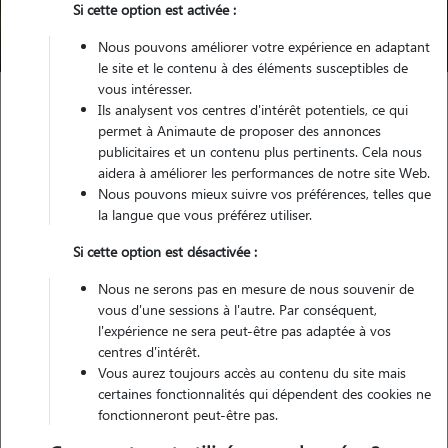
Si cette option est activée :
Trouver mon Pet Sitter
Nous pouvons améliorer votre expérience en adaptant
le site et le contenu à des éléments susceptibles de
vous intéresser.
Ils analysent vos centres d'intérêt potentiels, ce qui
Garde animaux
France
Nouvelle Aquitaine
Gironde
permet à Animaute de proposer des annonces
Le Barp
publicitaires et un contenu plus pertinents. Cela nous
aidera à améliorer les performances de notre site Web.
Nous pouvons mieux suivre vos préférences, telles que
la langue que vous préférez utiliser.
Nos dog sitters à Le Barp
Si cette option est désactivée :
Nous ne serons pas en mesure de nous souvenir de
vous d'une sessions à l'autre. Par conséquent,
l'expérience ne sera peut-être pas adaptée à vos
centres d'intérêt.
Vous aurez toujours accès au contenu du site mais
certaines fonctionnalités qui dépendent des cookies ne
fonctionneront peut-être pas.