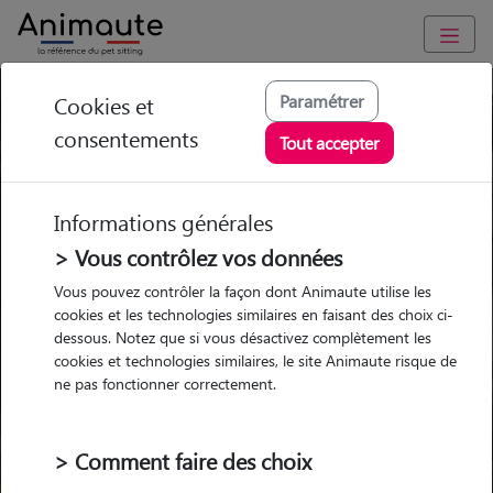
Paramétrer
Cookies et
Trouvez votre gardien idéal !
consentements
Tout accepter
Informations générales
Garde
Garde
Promenades
Promenades
chez le Pet Sitter
chez le Pet Sitter
> Vous contrôlez vos données
Visites
Visites
Vous pouvez contrôler la façon dont Animaute utilise les
cookies et les technologies similaires en faisant des choix ci-
dessous. Notez que si vous désactivez complètement les
cookies et technologies similaires, le site Animaute risque de
ne pas fonctionner correctement.
Pour quel animal ?
> Comment faire des choix