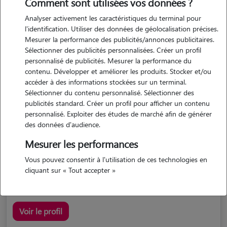
Comment sont utilisées vos données ?
Analyser activement les caractéristiques du terminal pour
l'identification. Utiliser des données de géolocalisation précises.
Mesurer la performance des publicités/annonces publicitaires.
Sélectionner des publicités personnalisées. Créer un profil
personnalisé de publicités. Mesurer la performance du
contenu. Développer et améliorer les produits. Stocker et/ou
accéder à des informations stockées sur un terminal.
Laure
Sélectionner du contenu personnalisé. Sélectionner des
ENTRE VIGNES 34400
publicités standard. Créer un profil pour afficher un contenu
personnalisé. Exploiter des études de marché afin de générer
maison
possède des animaux
des données d'audience.
Mesurer les performances
Vous pouvez consentir à l'utilisation de ces technologies en
pet-loveuse sur entre-vignes :) garder vos boules de poils...
cliquant sur « Tout accepter »
Voir le profil