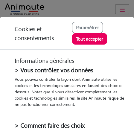
Paramétrer
Cookies et
Trouvez votre gardien idéal !
consentements
Tout accepter
Informations générales
Garde
Garde
Promenades
Promenades
chez le Pet Sitter
chez le Pet Sitter
> Vous contrôlez vos données
Visites
Visites
Vous pouvez contrôler la façon dont Animaute utilise les
cookies et les technologies similaires en faisant des choix ci-
dessous. Notez que si vous désactivez complètement les
cookies et technologies similaires, le site Animaute risque de
ne pas fonctionner correctement.
Pour quel animal ?
> Comment faire des choix