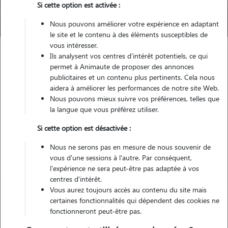
Si cette option est activée :
Trouver mon Pet Sitter
Nous pouvons améliorer votre expérience en adaptant
le site et le contenu à des éléments susceptibles de
vous intéresser.
Ils analysent vos centres d'intérêt potentiels, ce qui
Garde animaux
France
Bretagne
Cotes-d'Armor
permet à Animaute de proposer des annonces
Pleudihen-sur-Rance
publicitaires et un contenu plus pertinents. Cela nous
aidera à améliorer les performances de notre site Web.
Nous pouvons mieux suivre vos préférences, telles que
la langue que vous préférez utiliser.
Nos dog sitters à Pleudihen-sur-
Si cette option est désactivée :
Rance
Nous ne serons pas en mesure de nous souvenir de
vous d'une sessions à l'autre. Par conséquent,
l'expérience ne sera peut-être pas adaptée à vos
centres d'intérêt.
Vous aurez toujours accès au contenu du site mais
certaines fonctionnalités qui dépendent des cookies ne
fonctionneront peut-être pas.