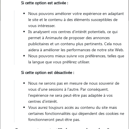
Si cette option est activée :
Trouver mon Pet Sitter
Nous pouvons améliorer votre expérience en adaptant
le site et le contenu à des éléments susceptibles de
vous intéresser.
Ils analysent vos centres d'intérêt potentiels, ce qui
Garde animaux
France
Nouvelle Aquitaine
permet à Animaute de proposer des annonces
Charente-Maritime
Thénac
publicitaires et un contenu plus pertinents. Cela nous
aidera à améliorer les performances de notre site Web.
Nous pouvons mieux suivre vos préférences, telles que
la langue que vous préférez utiliser.
Nos dog sitters à Thénac
Si cette option est désactivée :
Nous ne serons pas en mesure de nous souvenir de
vous d'une sessions à l'autre. Par conséquent,
l'expérience ne sera peut-être pas adaptée à vos
centres d'intérêt.
Vous aurez toujours accès au contenu du site mais
certaines fonctionnalités qui dépendent des cookies ne
fonctionneront peut-être pas.