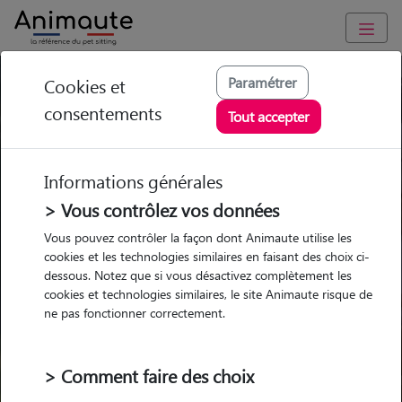
Paramétrer
Cookies et
Trouvez votre gardien idéal !
consentements
Tout accepter
Informations générales
Garde
Garde
Promenades
Promenades
chez le Pet Sitter
chez le Pet Sitter
> Vous contrôlez vos données
Visites
Visites
Vous pouvez contrôler la façon dont Animaute utilise les
cookies et les technologies similaires en faisant des choix ci-
dessous. Notez que si vous désactivez complètement les
cookies et technologies similaires, le site Animaute risque de
ne pas fonctionner correctement.
Pour quel animal ?
> Comment faire des choix