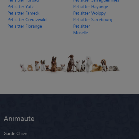
Pet sitter Yutz
Pet sitter Hayange
Pet sitter Fameck
Pet sitter Woippy
Pet sitter Creutzwald
Pet sitter Sarrebourg
Pet sitter Florange
Pet sitter
Moselle
Animaute
Garde Chien