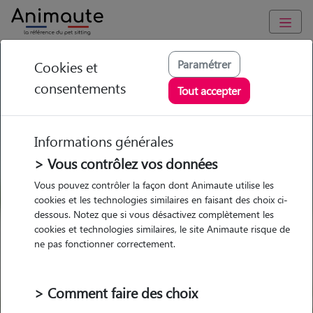
GARDE ANIMAUX à Amnéville : Garde chien et chat en famille
Paramétrer
Cookies et
ou à domicile, visites et promenades
consentements
Tout accepter
Trouvez une garde animaux à
Amnéville
Informations générales
Parmi nos 7 pet-sitters à Amnéville
> Vous contrôlez vos données
Vous pouvez contrôler la façon dont Animaute utilise les
cookies et les technologies similaires en faisant des choix ci-
dessous. Notez que si vous désactivez complètement les
cookies et technologies similaires, le site Animaute risque de
Garde
Garde
Promenades
Promenades
ne pas fonctionner correctement.
chez le Pet Sitter
chez le Pet Sitter
Visites
Visites
> Comment faire des choix