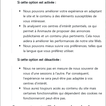
Si cette option est activée :
Nous pouvons améliorer votre expérience en adaptant
le site et le contenu à des éléments susceptibles de
Pour quel animal ?
vous intéresser.
Ils analysent vos centres d'intérêt potentiels, ce qui
permet à Animaute de proposer des annonces
Trouver mon Pet Sitter
publicitaires et un contenu plus pertinents. Cela nous
aidera à améliorer les performances de notre site Web.
Nous pouvons mieux suivre vos préférences, telles que
la langue que vous préférez utiliser.
Garde animaux
France
Grand-Est
Moselle
Amnéville
Si cette option est désactivée :
Nous ne serons pas en mesure de nous souvenir de
vous d'une sessions à l'autre. Par conséquent,
l'expérience ne sera peut-être pas adaptée à vos
Nos promeneurs et familles d'accueil
centres d'intérêt.
à Amnéville (57360)
Vous aurez toujours accès au contenu du site mais
certaines fonctionnalités qui dépendent des cookies ne
fonctionneront peut-être pas.