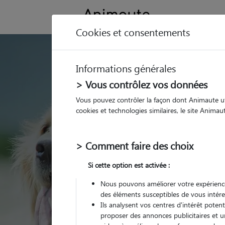
Cookies et consentements
GARDE ANIMAUX à Bassil
Informations générales
Trouvez une garde
> Vous contrôlez vos données
Bassillac et Auber
Vous pouvez contrôler la façon dont Animaute util
cookies et technologies similaires, le site Anima
Parmi nos 9 pet-sitters 
Auberoche
> Comment faire des choix
Si cette option est activée :
Nous pouvons améliorer votre expérience
des éléments susceptibles de vous intére
Ils analysent vos centres d'intérêt poten
proposer des annonces publicitaires et u