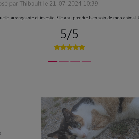
osé par grégory le 08-08-2023 06:57
nne qui aime les animaux et notre bouledogue français pégase l'a tout de 
tos et messages pour nous informer trop cool et merci à ???? sa disponibi
5/5