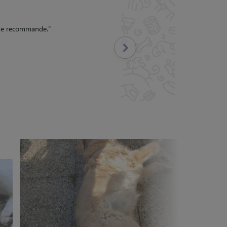
suite ressenti, envoi de
lité
"
Suivant