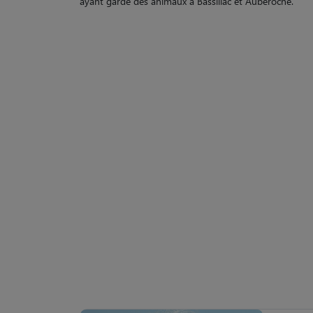
Retrouvez tous les souvenirs déposés par les pet sitter
ayant gardé des animaux à Bassillac et Auberoche.