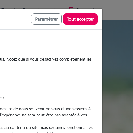
Favoris
Devenir pet sitter
Connexion
Paramétrer
Tout accepter
, visites et promenades
sous. Notez que si vous désactivez complètement les
Promenades
Promenades
Visites
Visites
e :
mesure de nous souvenir de vous d'une sessions à
 l'expérience ne sera peut-être pas adaptée à vos
r quel animal ?
s au contenu du site mais certaines fonctionnalités