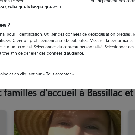
otre site Web.
qui dépendent des cooki
Trouv
es, telles que la langue que vous
es ?
Trouvez votre pet sitter
nal pour l'identification. Utiliser des données de géolocalisation précises
nalisées. Créer un profil personnalisé de publicités. Mesurer la performanc
 sur un terminal. Sélectionner du contenu personnalisé. Sélectionner des p
arché afin de générer des données d'audience.
ordogne
Bassillac et Auberoche
nologies en cliquant sur « Tout accepter »
familles d'accueil à Bassillac e