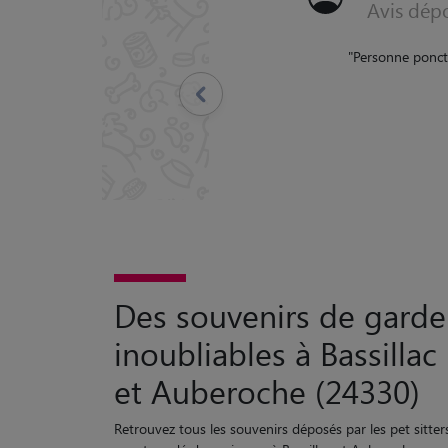
Avis dép
"
Chrystal est une perso
pho
Précédent
Des souvenirs de garde
inoubliables à Bassillac
et Auberoche (24330)