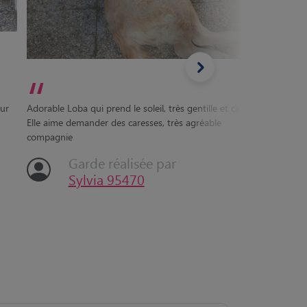
“
“
une sem
eur
Adorable Loba qui prend le soleil, très gentille et calme.
notre p
Elle aime demander des caresses, très agréable
séjour 
compagnie
a ses m
Garde réalisée par
Sylvia 95470