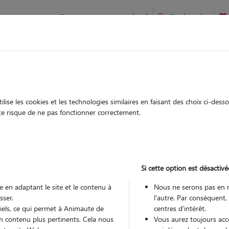
Comment ça marche ?
Recherche
lac et Auberoche : Garde chien et chat en famille ou à domicile
 animaux à
oche
ise les cookies et les technologies similaires en faisant des choix ci-des
Garde
Garde
ute risque de ne pas fonctionner correctement.
chez le Pet Sitter
chez le Pet Sitter
à Bassillac et
Si cette option est désactivé
 en adaptant le site et le contenu à
Nous ne serons pas en 
sser.
l'autre. Par conséquent,
Pou
tiels, ce qui permet à Animaute de
centres d'intérêt.
n contenu plus pertinents. Cela nous
Vous aurez toujours accè