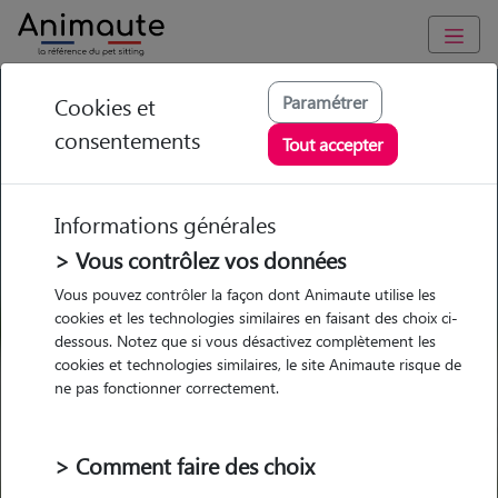
GARDE ANIMAUX à Bergerac : Garde chien et chat en famille
Paramétrer
Cookies et
ou à domicile, visites et promenades
consentements
Tout accepter
Trouvez une garde animaux à
Bergerac
Informations générales
Parmi nos 16 pet-sitters à
> Vous contrôlez vos données
Bergerac
Vous pouvez contrôler la façon dont Animaute utilise les
cookies et les technologies similaires en faisant des choix ci-
dessous. Notez que si vous désactivez complètement les
cookies et technologies similaires, le site Animaute risque de
ne pas fonctionner correctement.
Garde
Garde
Promenades
Promenades
chez le Pet Sitter
chez le Pet Sitter
Visites
Visites
> Comment faire des choix