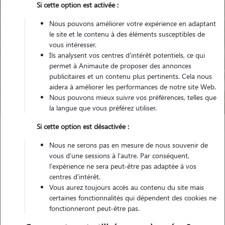
Si cette option est activée :
Nous pouvons améliorer votre expérience en adaptant
le site et le contenu à des éléments susceptibles de
vous intéresser.
Ils analysent vos centres d'intérêt potentiels, ce qui
Pour quel animal ?
permet à Animaute de proposer des annonces
publicitaires et un contenu plus pertinents. Cela nous
aidera à améliorer les performances de notre site Web.
Trouver mon Pet Sitter
Nous pouvons mieux suivre vos préférences, telles que
la langue que vous préférez utiliser.
Si cette option est désactivée :
Garde animaux
France
Nouvelle Aquitaine
Dordogne
Nous ne serons pas en mesure de nous souvenir de
Bergerac
vous d'une sessions à l'autre. Par conséquent,
l'expérience ne sera peut-être pas adaptée à vos
centres d'intérêt.
Nos familles d'accueil à Bergerac
Vous aurez toujours accès au contenu du site mais
(24100)
certaines fonctionnalités qui dépendent des cookies ne
fonctionneront peut-être pas.