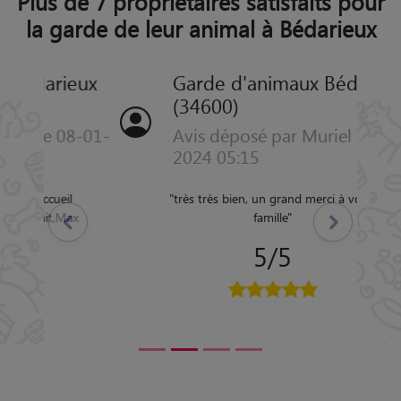
Plus de 7 propriétaires satisfaits pour
la garde de leur animal à Bédarieux
Garde d'animaux Bédarieux
(34600)
Avis déposé par Muriel le 04-11-
2024 05:15
"
très très bien, un grand merci à votre
Précédent
Suivant
famille
"
5/5