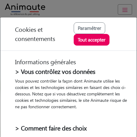
GARDE ANIMAUX à Bédarieux : Garde chien et chat en famille
Paramétrer
Cookies et
ou à domicile, visites et promenades
consentements
Tout accepter
Trouvez une garde animaux à
Bédarieux
Informations générales
Parmi nos 4 pet-sitters à Bédarieux
> Vous contrôlez vos données
Vous pouvez contrôler la façon dont Animaute utilise les
cookies et les technologies similaires en faisant des choix ci-
dessous. Notez que si vous désactivez complètement les
cookies et technologies similaires, le site Animaute risque de
Garde
Garde
Promenades
Promenades
ne pas fonctionner correctement.
chez le Pet Sitter
chez le Pet Sitter
Visites
Visites
> Comment faire des choix