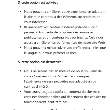
Si cette option est activée :
Nous pouvons améliorer votre expérience en adaptant
le site et le contenu à des éléments susceptibles de
Pour quel animal ?
vous intéresser.
Ils analysent vos centres d'intérêt potentiels, ce qui
permet à Animaute de proposer des annonces
Trouver mon Pet Sitter
publicitaires et un contenu plus pertinents. Cela nous
aidera à améliorer les performances de notre site Web.
Nous pouvons mieux suivre vos préférences, telles que
la langue que vous préférez utiliser.
Garde animaux
France
Occitanie
Hérault
Bédarieux
Si cette option est désactivée :
Nous ne serons pas en mesure de nous souvenir de
vous d'une sessions à l'autre. Par conséquent,
l'expérience ne sera peut-être pas adaptée à vos
Nos promeneurs et familles d'accueil
centres d'intérêt.
à Bédarieux (34600)
Vous aurez toujours accès au contenu du site mais
certaines fonctionnalités qui dépendent des cookies ne
fonctionneront peut-être pas.