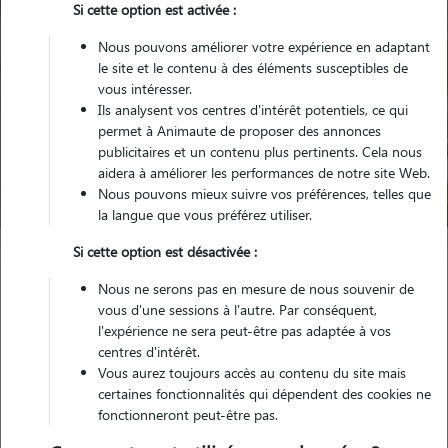
Si cette option est activée :
Nous pouvons améliorer votre expérience en adaptant
le site et le contenu à des éléments susceptibles de
vous intéresser.
Ils analysent vos centres d'intérêt potentiels, ce qui
Pour quel animal ?
permet à Animaute de proposer des annonces
publicitaires et un contenu plus pertinents. Cela nous
aidera à améliorer les performances de notre site Web.
Trouver mon Pet Sitter
Nous pouvons mieux suivre vos préférences, telles que
la langue que vous préférez utiliser.
Si cette option est désactivée :
Garde animaux
France
Occitanie
Hérault
Montpellier
Nous ne serons pas en mesure de nous souvenir de
vous d'une sessions à l'autre. Par conséquent,
l'expérience ne sera peut-être pas adaptée à vos
Nos familles d'accueil à Montpellier
centres d'intérêt.
(34000)
Vous aurez toujours accès au contenu du site mais
certaines fonctionnalités qui dépendent des cookies ne
fonctionneront peut-être pas.