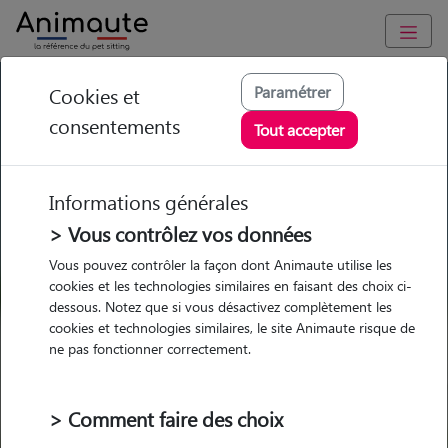
GARDE ANIMAUX à Montpellier : Garde chien et chat en
Paramétrer
Cookies et
famille ou à domicile, visites et promenades
consentements
Tout accepter
Trouvez une garde animaux à
Montpellier
Informations générales
Parmi nos 301 pet-sitters à
> Vous contrôlez vos données
Montpellier
Vous pouvez contrôler la façon dont Animaute utilise les
cookies et les technologies similaires en faisant des choix ci-
dessous. Notez que si vous désactivez complètement les
cookies et technologies similaires, le site Animaute risque de
ne pas fonctionner correctement.
Garde
Garde
Promenades
Promenades
chez le Pet Sitter
chez le Pet Sitter
Visites
Visites
> Comment faire des choix