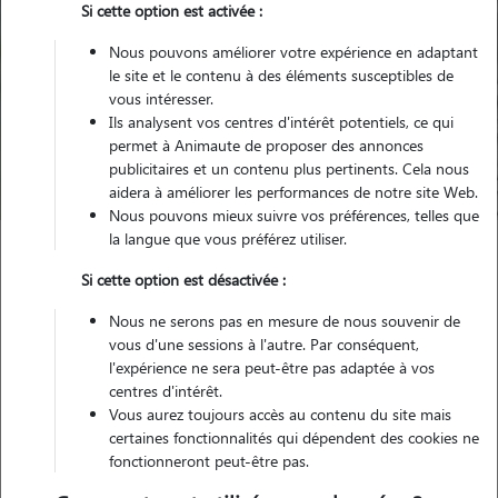
Si cette option est activée :
Nous pouvons améliorer votre expérience en adaptant
le site et le contenu à des éléments susceptibles de
Pour quel animal ?
vous intéresser.
Ils analysent vos centres d'intérêt potentiels, ce qui
permet à Animaute de proposer des annonces
Trouver mon Pet Sitter
publicitaires et un contenu plus pertinents. Cela nous
aidera à améliorer les performances de notre site Web.
Nous pouvons mieux suivre vos préférences, telles que
la langue que vous préférez utiliser.
Garde animaux
France
Hauts-de-France
Oise
Betz
Si cette option est désactivée :
Nous ne serons pas en mesure de nous souvenir de
vous d'une sessions à l'autre. Par conséquent,
l'expérience ne sera peut-être pas adaptée à vos
Nos promeneurs et familles d'accueil
centres d'intérêt.
à Betz (60620)
Vous aurez toujours accès au contenu du site mais
certaines fonctionnalités qui dépendent des cookies ne
fonctionneront peut-être pas.