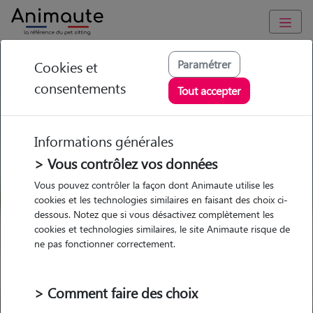
GARDE ANIMAUX à Betz : Garde chien et chat en famille ou à
Paramétrer
Cookies et
domicile, visites et promenades
consentements
Tout accepter
Trouvez une garde animaux à
Betz
Informations générales
Parmi nos 7 pet-sitters à Betz
> Vous contrôlez vos données
Vous pouvez contrôler la façon dont Animaute utilise les
cookies et les technologies similaires en faisant des choix ci-
dessous. Notez que si vous désactivez complètement les
cookies et technologies similaires, le site Animaute risque de
Garde
Garde
Promenades
Promenades
ne pas fonctionner correctement.
chez le Pet Sitter
chez le Pet Sitter
Visites
Visites
> Comment faire des choix