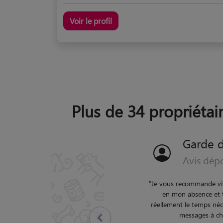
Voir le profil
Plus de 34 propriétai
Garde 
Avis dép
"
Audrey est une perso
garde qui s'est trè
lapounes régulièrem
Précédent