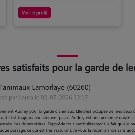
Voir le profil
res satisfaits pour la garde de l
d'animaux Lamorlaye (60260)
osé par Laura le 20-07-2025 10:13
nne qui a un profond amour pour les animaux. Nous avons fait une premi
s bien passée. Durant la garde, elle m'a donné des nouvelles et envoyé de
ent. Tout s'est très bien déroulé. Je la recommande les yeux fermes. Aud
engagement et votre gentillesse.
"