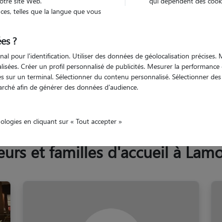
otre site Web.
qui dépendent des cooki
Trouv
es, telles que la langue que vous
es ?
Trouvez votre pet sitter
nal pour l'identification. Utiliser des données de géolocalisation précises
nalisées. Créer un profil personnalisé de publicités. Mesurer la performanc
 sur un terminal. Sélectionner du contenu personnalisé. Sélectionner des p
arché afin de générer des données d'audience.
se
Lamorlaye
nologies en cliquant sur « Tout accepter »
rs et familles d'accueil à Lamo