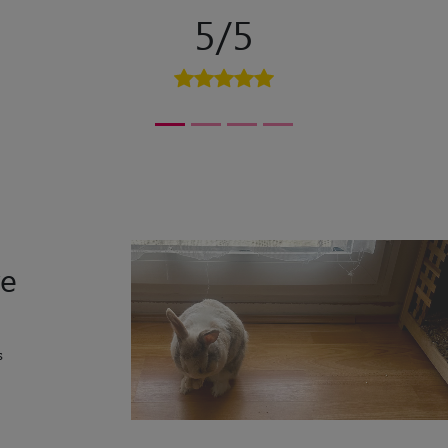
5/5
ye
s