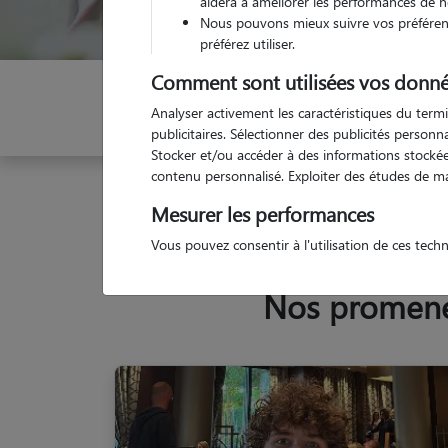
aidera à améliorer les performances de n
Nous pouvons mieux suivre vos préférenc
préférez utiliser.
Comment sont utilisées vos donné
Indiquez vos dates
Analyser activement les caractéristiques du termi
publicitaires. Sélectionner des publicités person
Stocker et/ou accéder à des informations stockées
contenu personnalisé. Exploiter des études de m
Garde animaux
France
Hauts-de-France
Oi
Mesurer les performances
Vous pouvez consentir à l'utilisation de ces tech
Nos promeneu