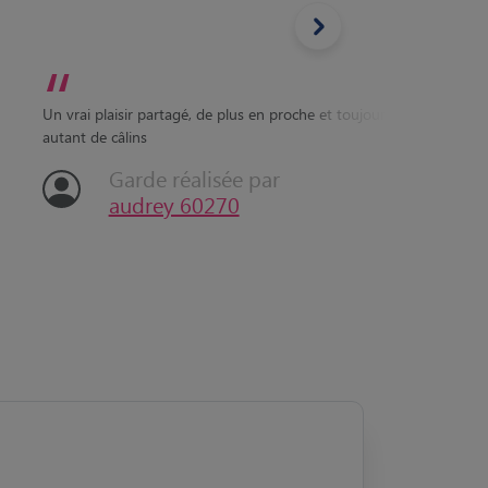
“
“
Un vrai plaisir partagé, de plus en proche et toujours
Deux te
autant de câlins
de les 
Garde réalisée par
audrey 60270