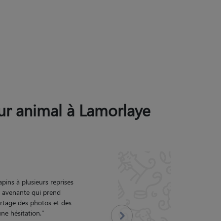
eur animal à Lamorlaye
ère rencontre avant la
s photos de mes deux
rey merci pour votre
Suivant