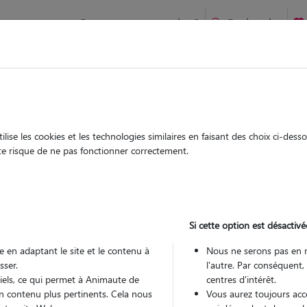
Comment ça marche ?
Recherche
Lamorlaye : Garde chien et chat en famille ou à domicile, visi
 animaux à
ise les cookies et les technologies similaires en faisant des choix ci-des
Garde
Garde
ute risque de ne pas fonctionner correctement.
chez le Pet Sitter
chez le Pet Sitter
s à Lamorlaye
Si cette option est désactivé
 en adaptant le site et le contenu à
Nous ne serons pas en 
sser.
l'autre. Par conséquent,
Pou
tiels, ce qui permet à Animaute de
centres d'intérêt.
n contenu plus pertinents. Cela nous
Vous aurez toujours accè