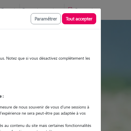
Favoris
Devenir pet sitter
Connexion
Paramétrer
Tout accepter
tes et promenades
sous. Notez que si vous désactivez complètement les
Promenades
Promenades
Visites
Visites
e :
mesure de nous souvenir de vous d'une sessions à
 l'expérience ne sera peut-être pas adaptée à vos
r quel animal ?
s au contenu du site mais certaines fonctionnalités