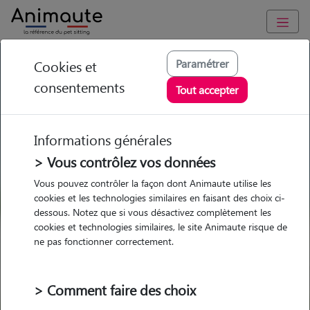
GARDE ANIMAUX à Blénod-lès-Toul : Garde chien et chat en
Paramétrer
Cookies et
famille ou à domicile, visites et promenades
consentements
Tout accepter
Trouvez une garde animaux à
Blénod-lès-Toul
Informations générales
Parmi nos 2 pet-sitters à Blénod-
> Vous contrôlez vos données
lès-Toul
Vous pouvez contrôler la façon dont Animaute utilise les
cookies et les technologies similaires en faisant des choix ci-
dessous. Notez que si vous désactivez complètement les
cookies et technologies similaires, le site Animaute risque de
ne pas fonctionner correctement.
Garde
Garde
Promenades
Promenades
chez le Pet Sitter
chez le Pet Sitter
Visites
Visites
> Comment faire des choix