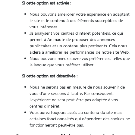
Si cette option est activée :
Nous pouvons améliorer votre expérience en adaptant
le site et le contenu à des éléments susceptibles de
vous intéresser.
Ils analysent vos centres d'intérêt potentiels, ce qui
Pour quel animal ?
permet à Animaute de proposer des annonces
publicitaires et un contenu plus pertinents. Cela nous
aidera à améliorer les performances de notre site Web.
Trouver mon Pet Sitter
Nous pouvons mieux suivre vos préférences, telles que
la langue que vous préférez utiliser.
Si cette option est désactivée :
Garde animaux
France
Grand-Est
Meurthe-et-Moselle
Nous ne serons pas en mesure de nous souvenir de
Blénod-lès-Toul
vous d'une sessions à l'autre. Par conséquent,
l'expérience ne sera peut-être pas adaptée à vos
centres d'intérêt.
Vous aurez toujours accès au contenu du site mais
Nos promeneurs et familles d'accueil
certaines fonctionnalités qui dépendent des cookies ne
fonctionneront peut-être pas.
à Blénod-lès-Toul (54113)