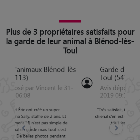
Plus de 3 propriétaires satisfaits pour
la garde de leur animal à Blénod-lès-
Toul
Garde d'animaux Blénod-lès-
Toul (54113)
Avis déposé par Cédric le 17-08-
2019 09:18
"
Très satisfait, il n'a pas que garder mon
chien,il s'en est occupé avec des nouvelles
Précédent
Suivant
tous les jours. Excellent!!
"
5/5