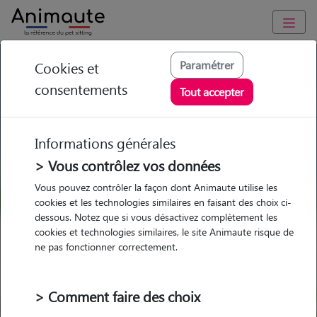
GARDE ANIMAUX à Bologne : Garde chien et chat en famille
Paramétrer
Cookies et
ou à domicile, visites et promenades
consentements
Tout accepter
Trouvez une garde animaux à
Bologne
Informations générales
Parmi nos 3 pet-sitters à Bologne
> Vous contrôlez vos données
Vous pouvez contrôler la façon dont Animaute utilise les
cookies et les technologies similaires en faisant des choix ci-
dessous. Notez que si vous désactivez complètement les
cookies et technologies similaires, le site Animaute risque de
Garde
Garde
Promenades
Promenades
ne pas fonctionner correctement.
chez le Pet Sitter
chez le Pet Sitter
Visites
Visites
> Comment faire des choix