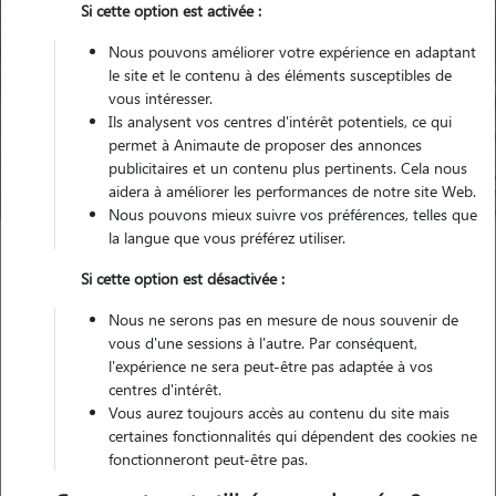
Si cette option est activée :
Nous pouvons améliorer votre expérience en adaptant
le site et le contenu à des éléments susceptibles de
Pour quel animal ?
vous intéresser.
Ils analysent vos centres d'intérêt potentiels, ce qui
permet à Animaute de proposer des annonces
Trouver mon Pet Sitter
publicitaires et un contenu plus pertinents. Cela nous
aidera à améliorer les performances de notre site Web.
Nous pouvons mieux suivre vos préférences, telles que
la langue que vous préférez utiliser.
Garde animaux
France
Grand-Est
Haute-Marne
Si cette option est désactivée :
Bologne
Nous ne serons pas en mesure de nous souvenir de
vous d'une sessions à l'autre. Par conséquent,
l'expérience ne sera peut-être pas adaptée à vos
centres d'intérêt.
Nos promeneurs et familles d'accueil
Vous aurez toujours accès au contenu du site mais
à Bologne (52310)
certaines fonctionnalités qui dépendent des cookies ne
fonctionneront peut-être pas.