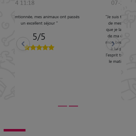
07-2022 05:21
"
Je suis très satisfaite . Cyril a été à l'écoute
de mes angoisses ( c'est la première fois
que je laissais ma chienne ) et du bien être
de ma chienne. Il a su adapté son offre à
mon besoin et je l'en remercie J'ai pu grâce
Précédent
Suivant
à lui passer de très bonnes vacances ,
l'esprit tranquille et profiter de ma chienne
le matin pour sa ballade quotidienne Je
recommande Cyril ++++
"
5/5