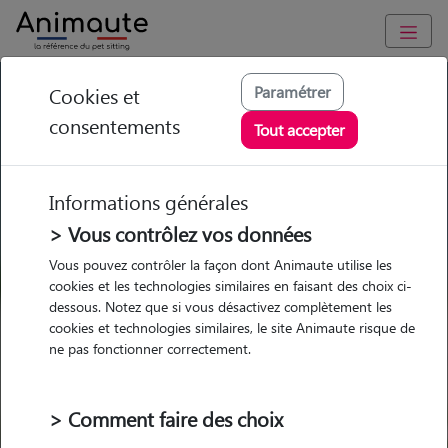
GARDE ANIMAUX à Bompas : Garde chien et chat en famille
Paramétrer
Cookies et
ou à domicile, visites et promenades
consentements
Tout accepter
Trouvez une garde animaux à
Bompas
Informations générales
Parmi nos 6 pet-sitters à Bompas
> Vous contrôlez vos données
Vous pouvez contrôler la façon dont Animaute utilise les
cookies et les technologies similaires en faisant des choix ci-
dessous. Notez que si vous désactivez complètement les
cookies et technologies similaires, le site Animaute risque de
Garde
Garde
Promenades
Promenades
ne pas fonctionner correctement.
chez le Pet Sitter
chez le Pet Sitter
Visites
Visites
> Comment faire des choix