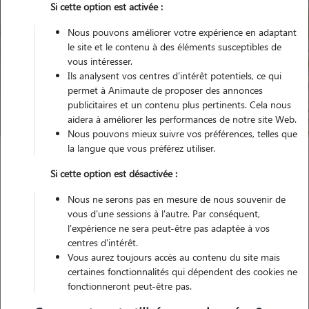
Si cette option est activée :
Nous pouvons améliorer votre expérience en adaptant
le site et le contenu à des éléments susceptibles de
Pour quel animal ?
vous intéresser.
Ils analysent vos centres d'intérêt potentiels, ce qui
permet à Animaute de proposer des annonces
Trouver mon Pet Sitter
publicitaires et un contenu plus pertinents. Cela nous
aidera à améliorer les performances de notre site Web.
Nous pouvons mieux suivre vos préférences, telles que
la langue que vous préférez utiliser.
Garde animaux
France
Occitanie
Pyrénées-Orientales
Si cette option est désactivée :
Bompas
Nous ne serons pas en mesure de nous souvenir de
vous d'une sessions à l'autre. Par conséquent,
l'expérience ne sera peut-être pas adaptée à vos
centres d'intérêt.
Nos promeneurs et familles d'accueil
Vous aurez toujours accès au contenu du site mais
à Bompas (66430)
certaines fonctionnalités qui dépendent des cookies ne
fonctionneront peut-être pas.