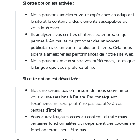
Si cette option est activée :
Nous pouvons améliorer votre expérience en adaptant
le site et le contenu à des éléments susceptibles de
vous intéresser.
Ils analysent vos centres d'intérêt potentiels, ce qui
Pour quel animal ?
permet à Animaute de proposer des annonces
publicitaires et un contenu plus pertinents. Cela nous
aidera à améliorer les performances de notre site Web.
Trouver mon Pet Sitter
Nous pouvons mieux suivre vos préférences, telles que
la langue que vous préférez utiliser.
Si cette option est désactivée :
Garde animaux
France
Occitanie
Pyrénées-Orientales
Nous ne serons pas en mesure de nous souvenir de
vous d'une sessions à l'autre. Par conséquent,
l'expérience ne sera peut-être pas adaptée à vos
Nos familles d'accueil en Pyrénées-
centres d'intérêt.
Orientales (66)
Vous aurez toujours accès au contenu du site mais
certaines fonctionnalités qui dépendent des cookies ne
fonctionneront peut-être pas.