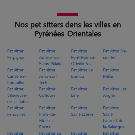
Nos pet sitters dans les villes en
Pyrénées-Orientales
Pet sitter
Pet sitter
Pet sitter
Pet sitter Ille-
Perpignan
Amélie-les-
Font-Romeu-
sur-Têt
Bains-Palalda
Odeillo-Via
Pet sitter
Pet sitter
Pet sitter Le
Pet sitter
Canet-en-
Arles-sur-
Boulou
Millas
Roussillon
Tech
Pet sitter
Pet sitter
Pet sitter
Pet sitter Les
Villeneuve-
Collioure
Elne
Angles
de-la-Raho
Pet sitter
Pet sitter
Pet sitter
Pet sitter
Fenouillet
Prats-de-
Saint-Estève
Saint-
Mollo-la-
Laurent-de-
Preste
la-Salanque
Pet sitter
Pet sitter Le
Pet sitter
Pet sitter