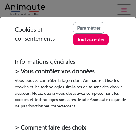
GARDE ANIMAUX en Pyrénées-Orientales : Garde chien et
Paramétrer
Cookies et
chat en famille ou à domicile, visites et promenades
consentements
Tout accepter
Trouvez une garde animaux
en Pyrénées-Orientales
Informations générales
Parmi nos 282 pet-sitters en
> Vous contrôlez vos données
Pyrénées-Orientales
Vous pouvez contrôler la façon dont Animaute utilise les
cookies et les technologies similaires en faisant des choix ci-
dessous. Notez que si vous désactivez complètement les
cookies et technologies similaires, le site Animaute risque de
ne pas fonctionner correctement.
Garde
Garde
Promenades
Promenades
chez le Pet Sitter
chez le Pet Sitter
Visites
Visites
> Comment faire des choix