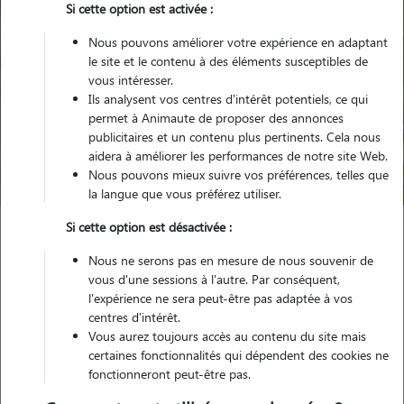
Si cette option est activée :
Nous pouvons améliorer votre expérience en adaptant
le site et le contenu à des éléments susceptibles de
vous intéresser.
Ils analysent vos centres d'intérêt potentiels, ce qui
Pour quel animal ?
permet à Animaute de proposer des annonces
publicitaires et un contenu plus pertinents. Cela nous
aidera à améliorer les performances de notre site Web.
Trouver mon Pet Sitter
Nous pouvons mieux suivre vos préférences, telles que
la langue que vous préférez utiliser.
Si cette option est désactivée :
Garde animaux
France
Hauts-de-France
Calvados
Nous ne serons pas en mesure de nous souvenir de
Bretteville-sur-Laize
vous d'une sessions à l'autre. Par conséquent,
l'expérience ne sera peut-être pas adaptée à vos
centres d'intérêt.
Vous aurez toujours accès au contenu du site mais
Nos promeneurs et familles d'accueil
certaines fonctionnalités qui dépendent des cookies ne
fonctionneront peut-être pas.
à Bretteville-sur-Laize (14680)