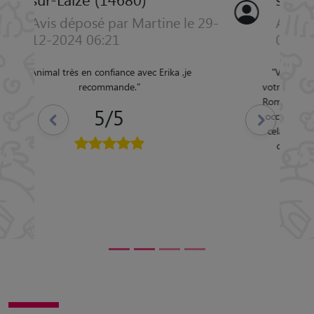
Avis déposé par Justine le 31-
08-2024 01:59
"
Vous pouvez réserver une garde pour
votre animal avec Romane les yeux fermés.
Romane est très gentille et douce, elle s'est
occupée de notre chat pendant 9 jours et
Précédent
Suivant
cela s'est très bien passé. Nous avons eu
des nouvelles régulièrement et nous
sommes partis sereins.
"
5/5