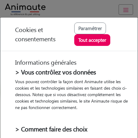
GARDE ANIMAUX à Bretteville-sur-Laize : Garde chien et chat
Paramétrer
Cookies et
en famille ou à domicile, visites et promenades
consentements
Tout accepter
Trouvez une garde animaux à
Bretteville-sur-Laize
Informations générales
Parmi nos 3 pet-sitters à
> Vous contrôlez vos données
Bretteville-sur-Laize
Vous pouvez contrôler la façon dont Animaute utilise les
cookies et les technologies similaires en faisant des choix ci-
dessous. Notez que si vous désactivez complètement les
cookies et technologies similaires, le site Animaute risque de
ne pas fonctionner correctement.
Garde
Garde
Promenades
Promenades
chez le Pet Sitter
chez le Pet Sitter
Visites
Visites
> Comment faire des choix