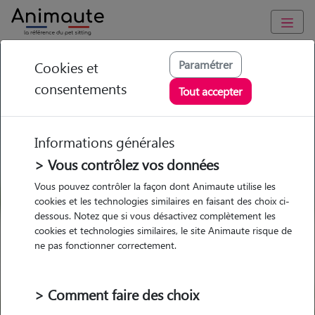
GARDE ANIMAUX à Caen : Garde chien et chat en famille ou à
Paramétrer
Cookies et
domicile, visites et promenades
consentements
Tout accepter
Trouvez une garde animaux à
Caen
Informations générales
Parmi nos 220 pet-sitters à Caen
> Vous contrôlez vos données
Vous pouvez contrôler la façon dont Animaute utilise les
cookies et les technologies similaires en faisant des choix ci-
dessous. Notez que si vous désactivez complètement les
cookies et technologies similaires, le site Animaute risque de
Garde
Garde
Promenades
Promenades
ne pas fonctionner correctement.
chez le Pet Sitter
chez le Pet Sitter
Visites
Visites
> Comment faire des choix