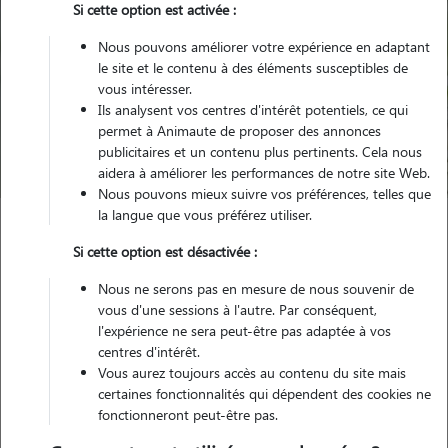
Si cette option est activée :
Nous pouvons améliorer votre expérience en adaptant
le site et le contenu à des éléments susceptibles de
Pour quel animal ?
vous intéresser.
Ils analysent vos centres d'intérêt potentiels, ce qui
permet à Animaute de proposer des annonces
Trouver mon Pet Sitter
publicitaires et un contenu plus pertinents. Cela nous
aidera à améliorer les performances de notre site Web.
Nous pouvons mieux suivre vos préférences, telles que
la langue que vous préférez utiliser.
Garde animaux
France
Hauts-de-France
Calvados
Si cette option est désactivée :
Caen
Nous ne serons pas en mesure de nous souvenir de
vous d'une sessions à l'autre. Par conséquent,
Nos familles d'accueil à Caen (14000)
l'expérience ne sera peut-être pas adaptée à vos
centres d'intérêt.
Vous aurez toujours accès au contenu du site mais
certaines fonctionnalités qui dépendent des cookies ne
fonctionneront peut-être pas.