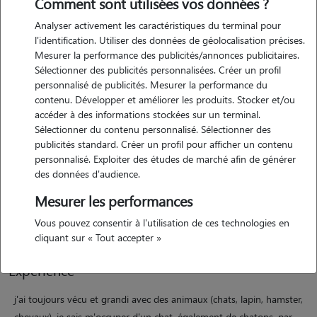
Comment sont utilisées vos données ?
Analyser activement les caractéristiques du terminal pour
l'identification. Utiliser des données de géolocalisation précises.
Mesurer la performance des publicités/annonces publicitaires.
Sélectionner des publicités personnalisées. Créer un profil
personnalisé de publicités. Mesurer la performance du
contenu. Développer et améliorer les produits. Stocker et/ou
Motivation
accéder à des informations stockées sur un terminal.
Sélectionner du contenu personnalisé. Sélectionner des
publicités standard. Créer un profil pour afficher un contenu
amoureuse des animaux et passionnée par le prendre soin
personnalisé. Exploiter des études de marché afin de générer
(professionnelle de santé), je souhaite allier l'utile à l'agréable, rendre
des données d'audience.
service et occuper mon temps libre avec les animaux. je suis de
Mesurer les performances
nature patiente, curieuse, dynamique et je pourrais facilement
m'adapter à vos besoins et à ceux de vos animaux!
Vous pouvez consentir à l'utilisation de ces technologies en
cliquant sur « Tout accepter »
Expérience
j'ai toujours vécu et grandi avec des animaux (chats, lapin, hamster,
chevaux). je sais m'occuper d'un chat, également de chatons. par