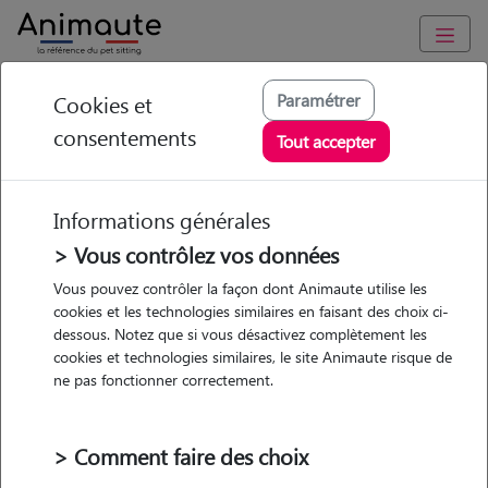
Animaute
/
Hauts-de-France
/
Calvados
/
Caen
Paramétrer
Cookies et
consentements
Sophie - Petsitter à
Tout accepter
CAEN
Informations générales
> Vous contrôlez vos données
Vous pouvez contrôler la façon dont Animaute utilise les
5
/5
(
5 avis
)
cookies et les technologies similaires en faisant des choix ci-
dessous. Notez que si vous désactivez complètement les
• 28 ans
cookies et technologies similaires, le site Animaute risque de
Garde
ne pas fonctionner correctement.
chez le Pet Sitter
> Comment faire des choix