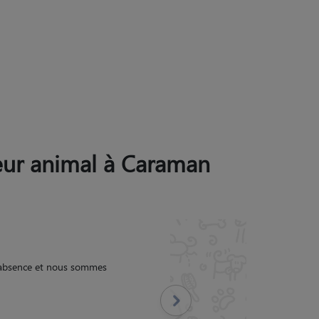
 leur animal à Caraman
 fermé nos volets pour que
éos.
"
Suivant