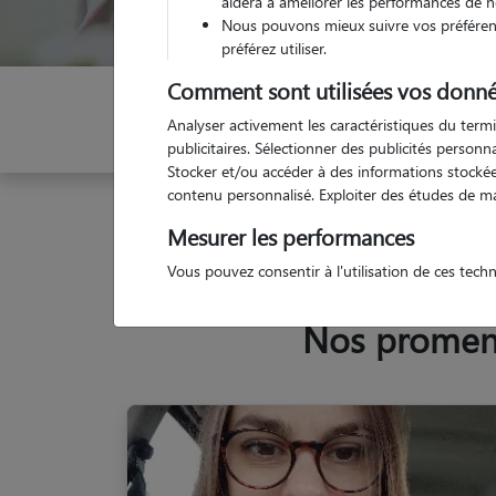
aidera à améliorer les performances de n
Nous pouvons mieux suivre vos préférenc
préférez utiliser.
Comment sont utilisées vos donné
Indiquez vos dates
Analyser activement les caractéristiques du termi
publicitaires. Sélectionner des publicités person
Stocker et/ou accéder à des informations stockées
contenu personnalisé. Exploiter des études de m
Garde animaux
France
Occitanie
Haute-Gar
Mesurer les performances
Vous pouvez consentir à l'utilisation de ces tech
Nos promene