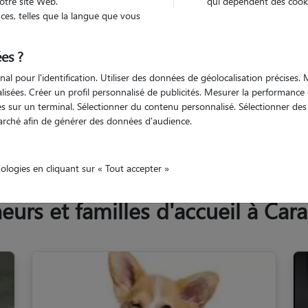
otre site Web.
qui dépendent des cooki
Trouv
es, telles que la langue que vous
es ?
Trouvez votre pet sitter
nal pour l'identification. Utiliser des données de géolocalisation précises
nalisées. Créer un profil personnalisé de publicités. Mesurer la performanc
 sur un terminal. Sélectionner du contenu personnalisé. Sélectionner des p
arché afin de générer des données d'audience.
onne
Caraman
nologies en cliquant sur « Tout accepter »
urs et familles d'accueil à Car