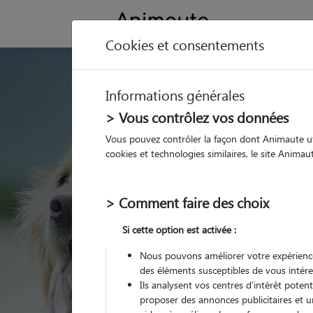
Cookies et consentements
GARDE ANIMAUX à
Informations générales
Trouvez une garde
> Vous contrôlez vos données
Caraman
Vous pouvez contrôler la façon dont Animaute util
cookies et technologies similaires, le site Anima
Parmi nos 4 pet-sitter
> Comment faire des choix
Si cette option est activée :
Nous pouvons améliorer votre expérience
des éléments susceptibles de vous intére
Ils analysent vos centres d'intérêt poten
proposer des annonces publicitaires et u