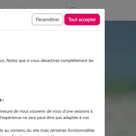
Favoris
Devenir pet sitter
Connexion
Paramétrer
Tout accepter
es et promenades
sous. Notez que si vous désactivez complètement les
Promenades
Promenades
Visites
Visites
e :
mesure de nous souvenir de vous d'une sessions à
 l'expérience ne sera peut-être pas adaptée à vos
r quel animal ?
s au contenu du site mais certaines fonctionnalités