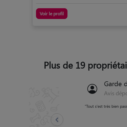
Voir le profil
Plus de 19 propriétai
Garde 
Avis dépo
"
Emilie a un bon contact 
les 
Précédent