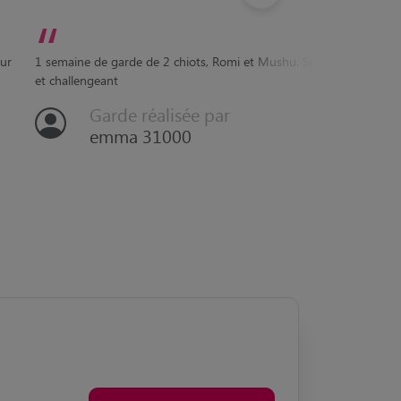
“
“
Parmis 
excitat
our
1 semaine de garde de 2 chiots, Romi et Mushu. Sportif
chiens 
et challengeant
d'accuei
Garde réalisée par
emma 31000