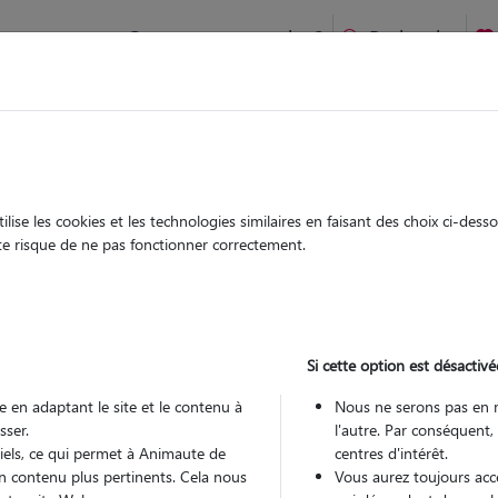
Comment ça marche ?
Recherche
 Caraman : Garde chien et chat en famille ou à domicile, visit
 animaux à
ise les cookies et les technologies similaires en faisant des choix ci-des
Garde
Garde
ute risque de ne pas fonctionner correctement.
chez le Pet Sitter
chez le Pet Sitter
s à Caraman
Si cette option est désactivé
 en adaptant le site et le contenu à
Nous ne serons pas en 
sser.
l'autre. Par conséquent,
Pou
tiels, ce qui permet à Animaute de
centres d'intérêt.
n contenu plus pertinents. Cela nous
Vous aurez toujours accè