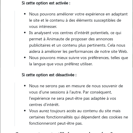
Si cette option est activée :
Nous pouvons améliorer votre expérience en adaptant
le site et le contenu à des éléments susceptibles de
vous intéresser.
Ils analysent vos centres d'intérêt potentiels, ce qui
Pour quel animal ?
permet à Animaute de proposer des annonces
publicitaires et un contenu plus pertinents. Cela nous
aidera à améliorer les performances de notre site Web.
Trouver mon Pet Sitter
Nous pouvons mieux suivre vos préférences, telles que
la langue que vous préférez utiliser.
Si cette option est désactivée :
Garde animaux
France
Grand-Est
Meurthe-et-Moselle
Nous ne serons pas en mesure de nous souvenir de
Colombey-les-Belles
vous d'une sessions à l'autre. Par conséquent,
l'expérience ne sera peut-être pas adaptée à vos
centres d'intérêt.
Vous aurez toujours accès au contenu du site mais
Nos promeneurs et familles d'accueil
certaines fonctionnalités qui dépendent des cookies ne
fonctionneront peut-être pas.
à Colombey-les-Belles (54170)