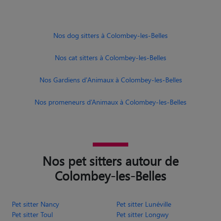
Nos Gardiens d'Animaux à Colombey-les-Belles
Nos promeneurs d’Animaux à Colombey-les-Belles
Nos pet sitters autour de
Colombey-les-Belles
Pet sitter Nancy
Pet sitter Lunéville
Pet sitter Toul
Pet sitter Longwy
Pet sitter Laxou
Pet sitter Villerupt
Pet sitter Maxéville
Pet sitter Tomblaine
Pet sitter Jarny
Pet sitter Val de Briey
Pet sitter Malzéville
Pet sitter Champigneulles
Pet sitter
Meurthe-et-