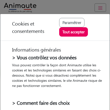
GARDE ANIMAUX à Colombey-les-Belles : Garde chien et chat
Paramétrer
Cookies et
en famille ou à domicile, visites et promenades
consentements
Tout accepter
Trouvez une garde animaux à
Colombey-les-Belles
Informations générales
Parmi nos 3 pet-sitters à
> Vous contrôlez vos données
Colombey-les-Belles
Vous pouvez contrôler la façon dont Animaute utilise les
cookies et les technologies similaires en faisant des choix ci-
dessous. Notez que si vous désactivez complètement les
cookies et technologies similaires, le site Animaute risque de
ne pas fonctionner correctement.
Garde
Garde
Promenades
Promenades
chez le Pet Sitter
chez le Pet Sitter
Visites
Visites
> Comment faire des choix