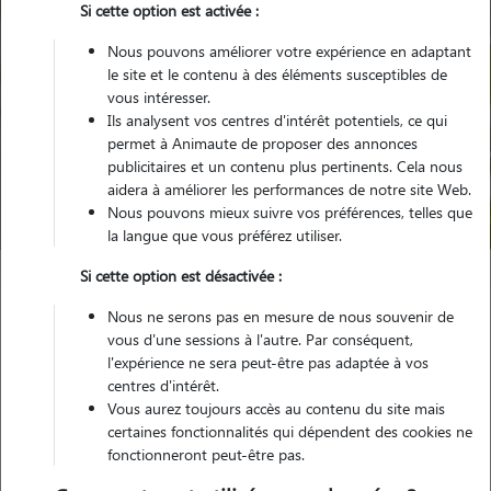
Si cette option est activée :
Nous pouvons améliorer votre expérience en adaptant
le site et le contenu à des éléments susceptibles de
vous intéresser.
Ils analysent vos centres d'intérêt potentiels, ce qui
Pour quel animal ?
permet à Animaute de proposer des annonces
publicitaires et un contenu plus pertinents. Cela nous
aidera à améliorer les performances de notre site Web.
Trouver mon Pet Sitter
Nous pouvons mieux suivre vos préférences, telles que
la langue que vous préférez utiliser.
Si cette option est désactivée :
Garde animaux
France
Grand-Est
Marne
Nous ne serons pas en mesure de nous souvenir de
Cormontreuil
vous d'une sessions à l'autre. Par conséquent,
l'expérience ne sera peut-être pas adaptée à vos
centres d'intérêt.
Vous aurez toujours accès au contenu du site mais
Nos promeneurs et familles d'accueil
certaines fonctionnalités qui dépendent des cookies ne
fonctionneront peut-être pas.
à Cormontreuil (51350)