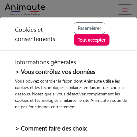
GARDE ANIMAUX à Cormontreuil : Garde chien et chat en
Paramétrer
Cookies et
famille ou à domicile, visites et promenades
consentements
Tout accepter
Trouvez une garde animaux à
Cormontreuil
Informations générales
Parmi nos 8 pet-sitters à
> Vous contrôlez vos données
Cormontreuil
Vous pouvez contrôler la façon dont Animaute utilise les
cookies et les technologies similaires en faisant des choix ci-
dessous. Notez que si vous désactivez complètement les
cookies et technologies similaires, le site Animaute risque de
ne pas fonctionner correctement.
Garde
Garde
Promenades
Promenades
chez le Pet Sitter
chez le Pet Sitter
Visites
Visites
> Comment faire des choix