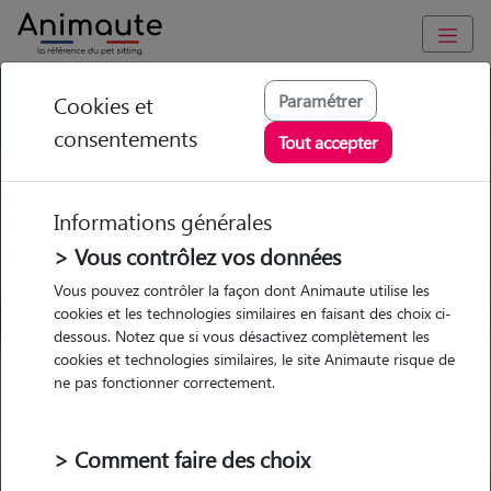
GARDE ANIMAUX à Coulans-sur-Gée : Garde chien et chat en
Paramétrer
Cookies et
famille ou à domicile, visites et promenades
consentements
Tout accepter
Trouvez une garde animaux à
Coulans-sur-Gée
Informations générales
Parmi nos pet-sitters à Coulans-
> Vous contrôlez vos données
sur-Gée
Vous pouvez contrôler la façon dont Animaute utilise les
cookies et les technologies similaires en faisant des choix ci-
dessous. Notez que si vous désactivez complètement les
cookies et technologies similaires, le site Animaute risque de
ne pas fonctionner correctement.
Garde
Garde
Promenades
Promenades
chez le Pet Sitter
chez le Pet Sitter
Visites
Visites
> Comment faire des choix