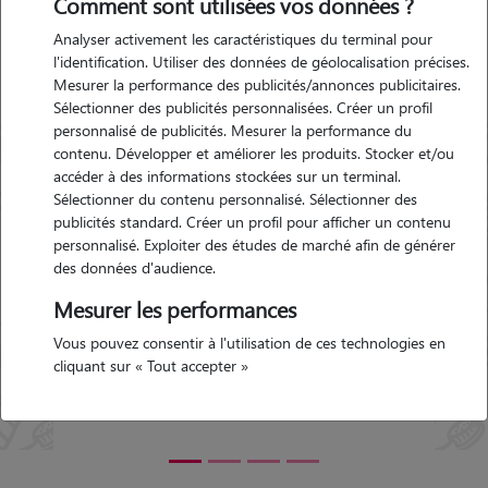
Comment sont utilisées vos données ?
Gée
Analyser activement les caractéristiques du terminal pour
l'identification. Utiliser des données de géolocalisation précises.
Mesurer la performance des publicités/annonces publicitaires.
ans-
Garde d'animaux Coulans-
Sélectionner des publicités personnalisées. Créer un profil
sur-Gée (72550)
personnalisé de publicités. Mesurer la performance du
le 12-
Avis déposé par Sophie le 10-
contenu. Développer et améliorer les produits. Stocker et/ou
05-2026 21:09
accéder à des informations stockées sur un terminal.
Sélectionner du contenu personnalisé. Sélectionner des
publicités standard. Créer un profil pour afficher un contenu
"
Christiane a gardé nos 2 toutous Rio et
personnalisé. Exploiter des études de marché afin de générer
ite
Una le temps d'un week-end. C'était pour
des données d'audience.
s les
nous une première garde car nous avons
Merci
toujours eu un peu peur de les faires
Mesurer les performances
garder et surtout de trouver quelqu'un de
Vous pouvez consentir à l'utilisation de ces technologies en
confiance... Christiane a été très rassurante,
Précédent
Suivant
cliquant sur « Tout accepter »
balades, jeux et câlins au programme. Nous
avons eu des nouvelles et des photos tous
les jours. Nous recommandons Christiane
les yeux fermés et n'hésiterons pas à
renouveler l'expérience. Merci encore !
"