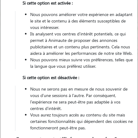
Si cette option est activée :
Nous pouvons améliorer votre expérience en adaptant
le site et le contenu à des éléments susceptibles de
Pour quel animal ?
vous intéresser.
Ils analysent vos centres d'intérêt potentiels, ce qui
permet à Animaute de proposer des annonces
Trouver mon Pet Sitter
publicitaires et un contenu plus pertinents. Cela nous
aidera à améliorer les performances de notre site Web.
Nous pouvons mieux suivre vos préférences, telles que
la langue que vous préférez utiliser.
Garde animaux
France
Grand-Est
Meurthe-et-Moselle
Si cette option est désactivée :
Diarville
Nous ne serons pas en mesure de nous souvenir de
vous d'une sessions à l'autre. Par conséquent,
l'expérience ne sera peut-être pas adaptée à vos
centres d'intérêt.
Nos promeneurs et familles d'accueil
Vous aurez toujours accès au contenu du site mais
à Diarville (54930)
certaines fonctionnalités qui dépendent des cookies ne
fonctionneront peut-être pas.