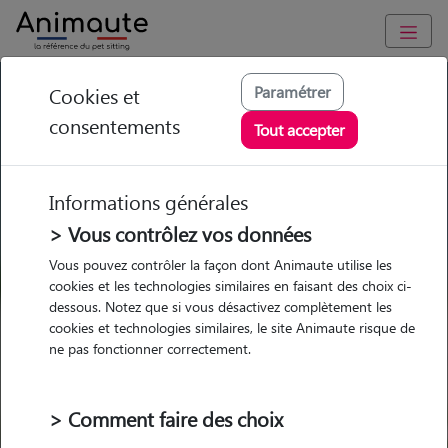
GARDE ANIMAUX à Diarville : Garde chien et chat en famille
Paramétrer
Cookies et
ou à domicile, visites et promenades
consentements
Tout accepter
Trouvez une garde animaux à
Diarville
Informations générales
Parmi nos 1 pet-sitters à Diarville
> Vous contrôlez vos données
Vous pouvez contrôler la façon dont Animaute utilise les
cookies et les technologies similaires en faisant des choix ci-
dessous. Notez que si vous désactivez complètement les
cookies et technologies similaires, le site Animaute risque de
Garde
Garde
Promenades
Promenades
ne pas fonctionner correctement.
chez le Pet Sitter
chez le Pet Sitter
Visites
Visites
> Comment faire des choix