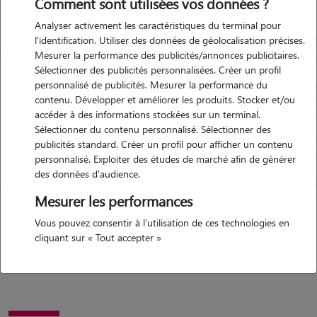
Comment sont utilisées vos données ?
Garde d'animaux Domagné
Analyser activement les caractéristiques du terminal pour
(35113)
l'identification. Utiliser des données de géolocalisation précises.
Avis déposé par Bertrand le 10-
Mesurer la performance des publicités/annonces publicitaires.
Sélectionner des publicités personnalisées. Créer un profil
03-2024 05:44
personnalisé de publicités. Mesurer la performance du
contenu. Développer et améliorer les produits. Stocker et/ou
"
Cela a été un grand plaisir de laisser
accéder à des informations stockées sur un terminal.
Rambo Chez Anaïs et sa famille. Nous
Sélectionner du contenu personnalisé. Sélectionner des
avons reçu des photos et vidéos très
Précédent
Suivant
publicités standard. Créer un profil pour afficher un contenu
régulièrement. Encore un grand merci.
personnalisé. Exploiter des études de marché afin de générer
Bertrand et Myriam
"
des données d'audience.
5/5
Mesurer les performances
Vous pouvez consentir à l'utilisation de ces technologies en
cliquant sur « Tout accepter »