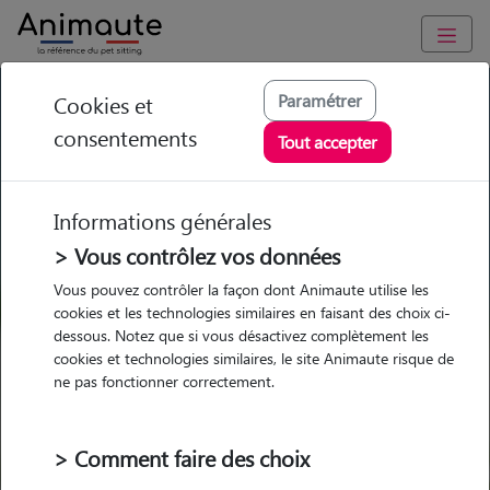
GARDE ANIMAUX à Domagné : Garde chien et chat en famille
Paramétrer
Cookies et
ou à domicile, visites et promenades
consentements
Tout accepter
Trouvez une garde animaux à
Domagné
Informations générales
Parmi nos pet-sitters à Domagné
> Vous contrôlez vos données
Vous pouvez contrôler la façon dont Animaute utilise les
cookies et les technologies similaires en faisant des choix ci-
dessous. Notez que si vous désactivez complètement les
cookies et technologies similaires, le site Animaute risque de
Garde
Garde
Promenades
Promenades
ne pas fonctionner correctement.
chez le Pet Sitter
chez le Pet Sitter
Visites
Visites
> Comment faire des choix