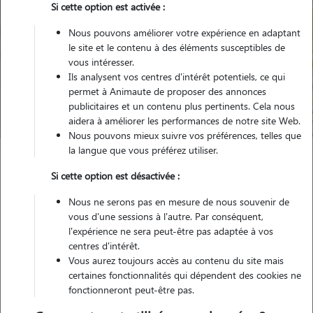
Si cette option est activée :
Nous pouvons améliorer votre expérience en adaptant
le site et le contenu à des éléments susceptibles de
Pour quel animal ?
vous intéresser.
Ils analysent vos centres d'intérêt potentiels, ce qui
permet à Animaute de proposer des annonces
Trouver mon Pet Sitter
publicitaires et un contenu plus pertinents. Cela nous
aidera à améliorer les performances de notre site Web.
Nous pouvons mieux suivre vos préférences, telles que
la langue que vous préférez utiliser.
Garde animaux
France
Bretagne
Ille-et-Vilaine
Si cette option est désactivée :
Domagné
Nous ne serons pas en mesure de nous souvenir de
vous d'une sessions à l'autre. Par conséquent,
l'expérience ne sera peut-être pas adaptée à vos
centres d'intérêt.
Vous aurez toujours accès au contenu du site mais
Plus de 1 propriétaires satisfaits pour
certaines fonctionnalités qui dépendent des cookies ne
la garde de leur animal à Domagné
fonctionneront peut-être pas.