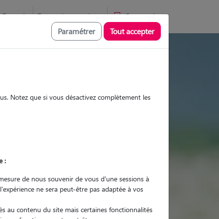
Favoris
Devenir pet sitter
Connexion
Paramétrer
Tout accepter
s et promenades
sous. Notez que si vous désactivez complètement les
Promenades
Promenades
Visites
Visites
e :
mesure de nous souvenir de vous d'une sessions à
 l'expérience ne sera peut-être pas adaptée à vos
r quel animal ?
s au contenu du site mais certaines fonctionnalités