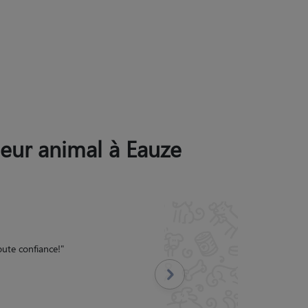
 leur animal à Eauze
ns régulièrement, sans
able. A notre retour la
comme pour les remercier.
 une bonne continuation
"
Suivant