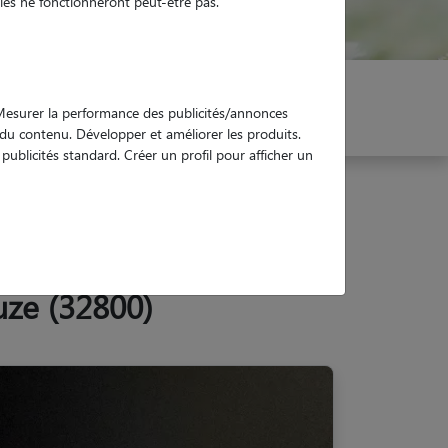
es ne fonctionneront peut-être pas.
er mon Pet Sitter
Réservez !
. Mesurer la performance des publicités/annonces
e du contenu. Développer et améliorer les produits.
ublicités standard. Créer un profil pour afficher un
uze (32800)