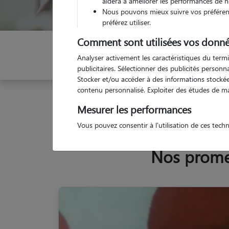
aidera à améliorer les performances de n
Nous pouvons mieux suivre vos préférenc
préférez utiliser.
Comment sont utilisées vos donné
Indiquez vos dates
Analyser activement les caractéristiques du termi
publicitaires. Sélectionner des publicités person
Stocker et/ou accéder à des informations stockées
contenu personnalisé. Exploiter des études de m
Garde animaux
France
Occitanie
Gers
Ea
Mesurer les performances
Vous pouvez consentir à l'utilisation de ces tech
Nos promen