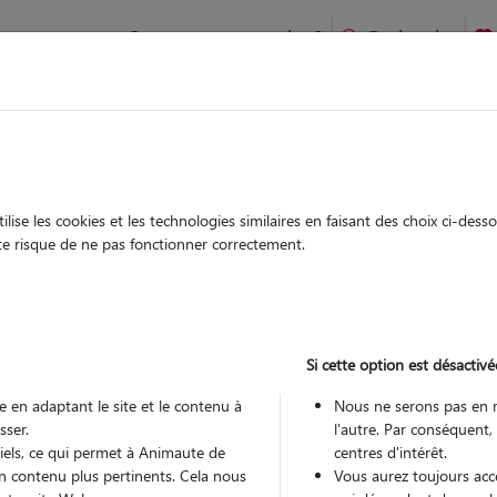
Comment ça marche ?
Recherche
à Eauze : Garde chien et chat en famille ou à domicile, visite
 animaux à
ise les cookies et les technologies similaires en faisant des choix ci-des
Garde
Garde
ute risque de ne pas fonctionner correctement.
chez le Pet Sitter
chez le Pet Sitter
 à Eauze
Si cette option est désactivé
 en adaptant le site et le contenu à
Nous ne serons pas en 
sser.
l'autre. Par conséquent,
Pou
tiels, ce qui permet à Animaute de
centres d'intérêt.
n contenu plus pertinents. Cela nous
Vous aurez toujours accè