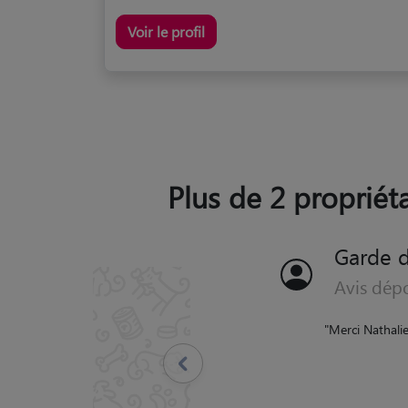
Voir le profil
Plus de 2 propriéta
Garde 
Avis dép
"
Mademoiselle J. ains
l'avoir demandé reçu d
chienne nous a fait la f
Nous espérons avoir enc
Précédent