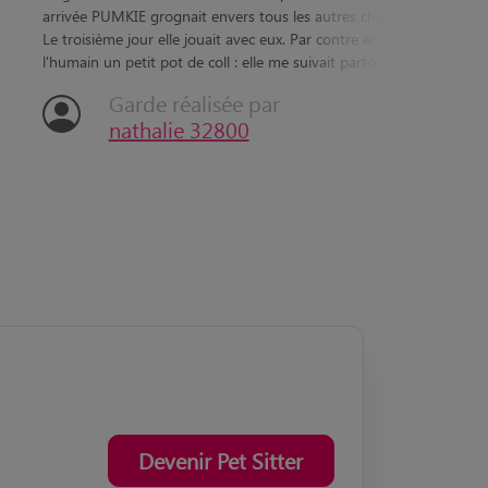
“
“
Jeune c
La garde de PUMKIE s'est très bien passée. A son
ces me
arrivée PUMKIE grognait envers tous les autres chats.
compag
Le troisième jour elle jouait avec eux. Par contre envers
Nous av
l'humain un petit pot de coll : elle me suivait partout...
Ca...
Garde réalisée par
nathalie 32800