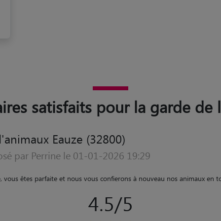
ires satisfaits pour la garde de
d'animaux Eauze (32800)
osé par Dominique le 20-10-2019 09:42
i que son partenaire se sont très bien occupés de notre chienne. Nous avo
es photos. il faut ajouter qu'ils ont eux aussi des chiens qui sont très agré
ête mais surtout a notre départ elle a était se faire caresser par les deux 
ore l'occasion de placer notre chienne chez eux et nous leurs souhaitons