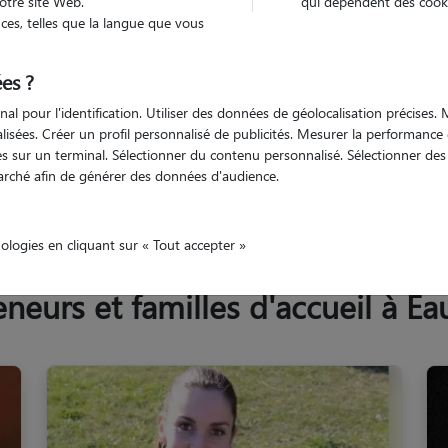
otre site Web.
qui dépendent des cooki
Trouv
es, telles que la langue que vous
es ?
Trouvez votre pet sitter
nal pour l'identification. Utiliser des données de géolocalisation précises
nalisées. Créer un profil personnalisé de publicités. Mesurer la performanc
 sur un terminal. Sélectionner du contenu personnalisé. Sélectionner des p
arché afin de générer des données d'audience.
uze
nologies en cliquant sur « Tout accepter »
eurs et familles d'accueil à Ea