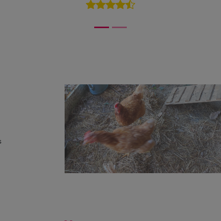
5/5
s