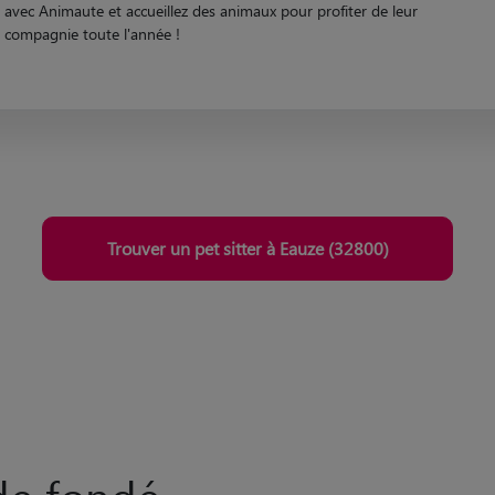
Devenez Pet Sitter à Eauze
Passionné par les animaux de compagnie ? Devenez pet sitter à Eauze
avec Animaute et accueillez des animaux pour profiter de leur
compagnie toute l'année !
Trouver un pet sitter à Eauze (32800)