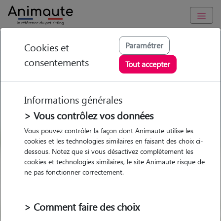
GARDE ANIMAUX à Fleurance : Garde chien et chat en famille
Paramétrer
Cookies et
ou à domicile, visites et promenades
consentements
Tout accepter
Trouvez une garde animaux à
Fleurance
Informations générales
Parmi nos 3 pet-sitters à Fleurance
> Vous contrôlez vos données
Vous pouvez contrôler la façon dont Animaute utilise les
cookies et les technologies similaires en faisant des choix ci-
dessous. Notez que si vous désactivez complètement les
cookies et technologies similaires, le site Animaute risque de
Garde
Garde
Promenades
Promenades
ne pas fonctionner correctement.
chez le Pet Sitter
chez le Pet Sitter
Visites
Visites
> Comment faire des choix