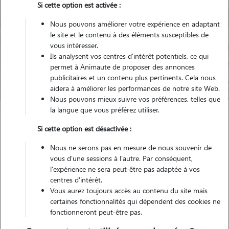
Si cette option est activée :
Nous pouvons améliorer votre expérience en adaptant
le site et le contenu à des éléments susceptibles de
Pour quel animal ?
vous intéresser.
Ils analysent vos centres d'intérêt potentiels, ce qui
permet à Animaute de proposer des annonces
Trouver mon Pet Sitter
publicitaires et un contenu plus pertinents. Cela nous
aidera à améliorer les performances de notre site Web.
Nous pouvons mieux suivre vos préférences, telles que
la langue que vous préférez utiliser.
Garde animaux
France
Occitanie
Gers
Fleurance
Si cette option est désactivée :
Nous ne serons pas en mesure de nous souvenir de
vous d'une sessions à l'autre. Par conséquent,
l'expérience ne sera peut-être pas adaptée à vos
Nos promeneurs et familles d'accueil
centres d'intérêt.
à Fleurance (32500)
Vous aurez toujours accès au contenu du site mais
certaines fonctionnalités qui dépendent des cookies ne
fonctionneront peut-être pas.