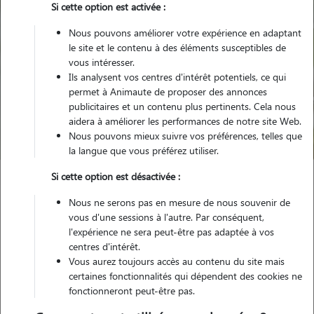
Si cette option est activée :
Nous pouvons améliorer votre expérience en adaptant
le site et le contenu à des éléments susceptibles de
vous intéresser.
Ils analysent vos centres d'intérêt potentiels, ce qui
Pour quel animal ?
permet à Animaute de proposer des annonces
publicitaires et un contenu plus pertinents. Cela nous
aidera à améliorer les performances de notre site Web.
Trouver mon Pet Sitter
Nous pouvons mieux suivre vos préférences, telles que
la langue que vous préférez utiliser.
Si cette option est désactivée :
Garde animaux
France
Occitanie
Haute-Garonne
Nous ne serons pas en mesure de nous souvenir de
Escalquens
vous d'une sessions à l'autre. Par conséquent,
l'expérience ne sera peut-être pas adaptée à vos
centres d'intérêt.
Vous aurez toujours accès au contenu du site mais
Nos promeneurs et familles d'accueil
certaines fonctionnalités qui dépendent des cookies ne
fonctionneront peut-être pas.
à Escalquens (31750)