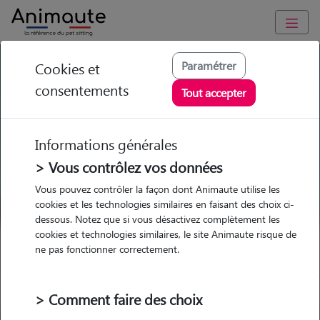
GARDE ANIMAUX à Escalquens : Garde chien et chat en famille
Paramétrer
Cookies et
ou à domicile, visites et promenades
consentements
Tout accepter
Trouvez une garde animaux à
Escalquens
Informations générales
Parmi nos 6 pet-sitters à
> Vous contrôlez vos données
Escalquens
Vous pouvez contrôler la façon dont Animaute utilise les
cookies et les technologies similaires en faisant des choix ci-
dessous. Notez que si vous désactivez complètement les
cookies et technologies similaires, le site Animaute risque de
ne pas fonctionner correctement.
Garde
Garde
Promenades
Promenades
chez le Pet Sitter
chez le Pet Sitter
Visites
Visites
> Comment faire des choix