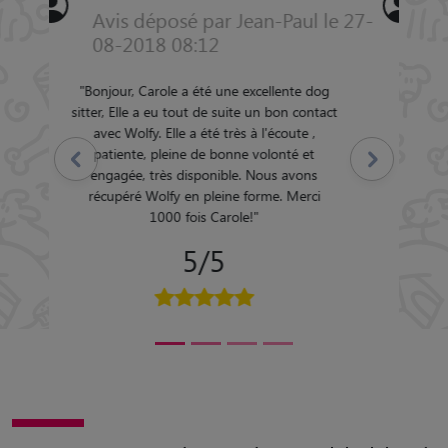
Avis déposé par joelle le 31-01-
2015 09:09
"
corinne est une pet sitter que je
Précédent
Suivant
recommande vivement.
"
5/5
Des souvenirs de garde inoubliables à
Fumel (47500)
Retrouvez tous les souvenirs déposés par les pet sitters ayant gardé
des animaux à Fumel.