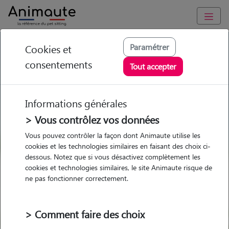
GARDE ANIMAUX à Fumel : Garde chien et chat en famille ou
Paramétrer
Cookies et
à domicile, visites et promenades
consentements
Tout accepter
Trouvez une garde animaux à
Fumel
Informations générales
Parmi nos 1 pet-sitters à Fumel
> Vous contrôlez vos données
Vous pouvez contrôler la façon dont Animaute utilise les
cookies et les technologies similaires en faisant des choix ci-
dessous. Notez que si vous désactivez complètement les
cookies et technologies similaires, le site Animaute risque de
Garde
Garde
Promenades
Promenades
ne pas fonctionner correctement.
chez le Pet Sitter
chez le Pet Sitter
Visites
Visites
> Comment faire des choix