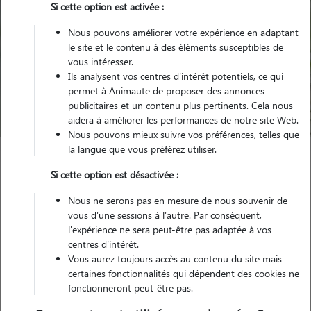
Si cette option est activée :
Nous pouvons améliorer votre expérience en adaptant
le site et le contenu à des éléments susceptibles de
Pour quel animal ?
vous intéresser.
Ils analysent vos centres d'intérêt potentiels, ce qui
permet à Animaute de proposer des annonces
Trouver mon Pet Sitter
publicitaires et un contenu plus pertinents. Cela nous
aidera à améliorer les performances de notre site Web.
Nous pouvons mieux suivre vos préférences, telles que
la langue que vous préférez utiliser.
Garde animaux
France
Nouvelle Aquitaine
Si cette option est désactivée :
Lot-et-Garonne
Fumel
Nous ne serons pas en mesure de nous souvenir de
vous d'une sessions à l'autre. Par conséquent,
l'expérience ne sera peut-être pas adaptée à vos
centres d'intérêt.
Nos promeneurs et familles d'accueil
Vous aurez toujours accès au contenu du site mais
à Fumel (47500)
certaines fonctionnalités qui dépendent des cookies ne
fonctionneront peut-être pas.