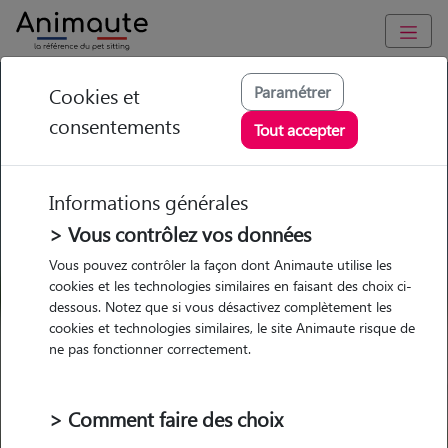
GARDE ANIMAUX à Le Passage : Garde chien et chat en famille
Paramétrer
Cookies et
ou à domicile, visites et promenades
consentements
Tout accepter
Trouvez une garde animaux à
Le Passage
Informations générales
Parmi nos 3 pet-sitters à Le
> Vous contrôlez vos données
Passage
Vous pouvez contrôler la façon dont Animaute utilise les
cookies et les technologies similaires en faisant des choix ci-
dessous. Notez que si vous désactivez complètement les
cookies et technologies similaires, le site Animaute risque de
ne pas fonctionner correctement.
Garde
Garde
Promenades
Promenades
chez le Pet Sitter
chez le Pet Sitter
Visites
Visites
> Comment faire des choix