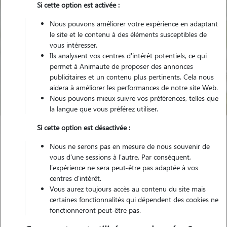
Si cette option est activée :
Nous pouvons améliorer votre expérience en adaptant
le site et le contenu à des éléments susceptibles de
vous intéresser.
Ils analysent vos centres d'intérêt potentiels, ce qui
Pour quel animal ?
permet à Animaute de proposer des annonces
publicitaires et un contenu plus pertinents. Cela nous
aidera à améliorer les performances de notre site Web.
Trouver mon Pet Sitter
Nous pouvons mieux suivre vos préférences, telles que
la langue que vous préférez utiliser.
Si cette option est désactivée :
Garde animaux
France
Nouvelle Aquitaine
Nous ne serons pas en mesure de nous souvenir de
Lot-et-Garonne
Le Passage
vous d'une sessions à l'autre. Par conséquent,
l'expérience ne sera peut-être pas adaptée à vos
centres d'intérêt.
Vous aurez toujours accès au contenu du site mais
Nos promeneurs et familles d'accueil
certaines fonctionnalités qui dépendent des cookies ne
fonctionneront peut-être pas.
à Le Passage (47520)