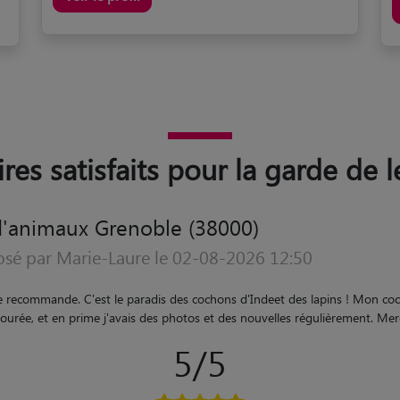
ires satisfaits pour la garde de 
d'animaux Grenoble (38000)
osé par Susanne le 31-07-2026 15:35
it parfait avec Louise. J'ai retrouvé mes deux chats adorés en pleine forme.
5/5