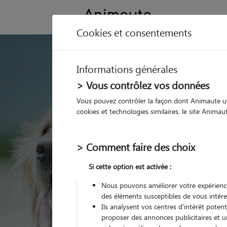
Cookies et consentements
GARDE ANIMAUX à
Informations générales
Trouvez une garde
> Vous contrôlez vos données
Grenoble
Vous pouvez contrôler la façon dont Animaute util
cookies et technologies similaires, le site Anima
Parmi nos 123 pet-sitt
> Comment faire des choix
Si cette option est activée :
Nous pouvons améliorer votre expérience
des éléments susceptibles de vous intére
Ils analysent vos centres d'intérêt poten
proposer des annonces publicitaires et u