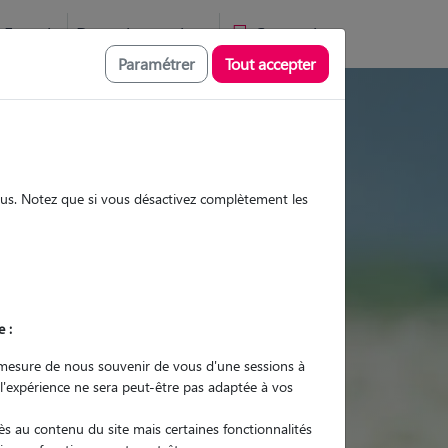
Favoris
Devenir pet sitter
Connexion
Paramétrer
Tout accepter
es et promenades
sous. Notez que si vous désactivez complètement les
Promenades
Promenades
Visites
Visites
e :
mesure de nous souvenir de vous d'une sessions à
 l'expérience ne sera peut-être pas adaptée à vos
r quel animal ?
s au contenu du site mais certaines fonctionnalités