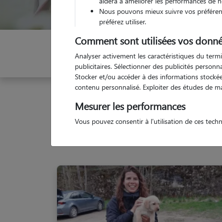
aidera à améliorer les performances de n
Nous pouvons mieux suivre vos préférenc
préférez utiliser.
Comment sont utilisées vos donné
Indiquez vos dates
Analyser activement les caractéristiques du termi
publicitaires. Sélectionner des publicités person
Stocker et/ou accéder à des informations stockées
contenu personnalisé. Exploiter des études de m
Garde animaux
France
Auvergne-Rhône-Alpes
Mesurer les performances
Vous pouvez consentir à l'utilisation de ces tech
Nos 