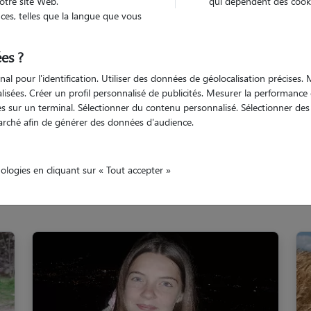
otre site Web.
qui dépendent des cooki
Trouv
es, telles que la langue que vous
es ?
Trouvez votre pet sitter
nal pour l'identification. Utiliser des données de géolocalisation précises
nalisées. Créer un profil personnalisé de publicités. Mesurer la performanc
 sur un terminal. Sélectionner du contenu personnalisé. Sélectionner des p
arché afin de générer des données d'audience.
Isère
Grenoble
nologies en cliquant sur « Tout accepter »
familles d'accueil à Grenoble (3