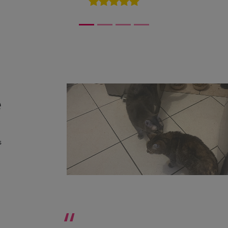
e
s
“
Pendant les vacances de leur Maman j’ai rendu visite 