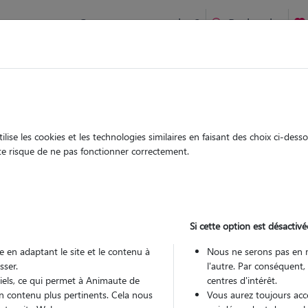
Comment ça marche ?
Recherche
 Grenoble : Garde chien et chat en famille ou à domicile, visit
 animaux à
ise les cookies et les technologies similaires en faisant des choix ci-des
Garde
Garde
ute risque de ne pas fonctionner correctement.
chez le Pet Sitter
chez le Pet Sitter
ers à Grenoble
Si cette option est désactivé
 en adaptant le site et le contenu à
Nous ne serons pas en 
sser.
l'autre. Par conséquent,
Pou
tiels, ce qui permet à Animaute de
centres d'intérêt.
n contenu plus pertinents. Cela nous
Vous aurez toujours accè