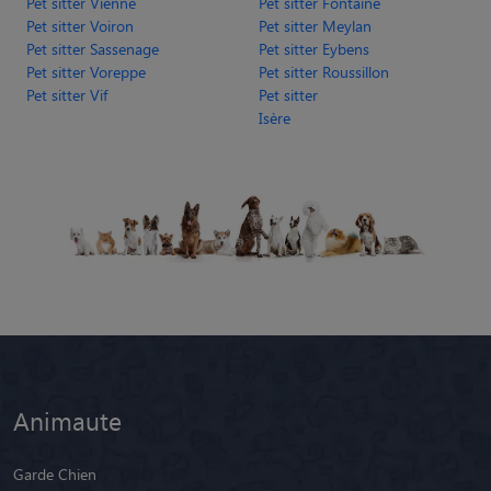
Pet sitter Vienne
Pet sitter Fontaine
Pet sitter Voiron
Pet sitter Meylan
Pet sitter Sassenage
Pet sitter Eybens
Pet sitter Voreppe
Pet sitter Roussillon
Pet sitter Vif
Pet sitter
Isère
Animaute
Garde Chien