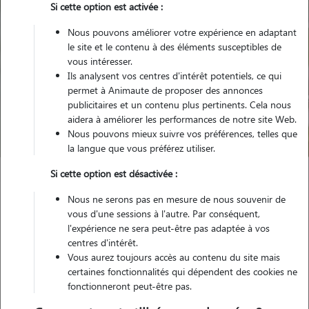
Si cette option est activée :
Nous pouvons améliorer votre expérience en adaptant
le site et le contenu à des éléments susceptibles de
vous intéresser.
Ils analysent vos centres d'intérêt potentiels, ce qui
Pour quel animal ?
permet à Animaute de proposer des annonces
publicitaires et un contenu plus pertinents. Cela nous
aidera à améliorer les performances de notre site Web.
Trouver mon Pet Sitter
Nous pouvons mieux suivre vos préférences, telles que
la langue que vous préférez utiliser.
Si cette option est désactivée :
Garde animaux
France
Auvergne-Rhône-Alpes
Isère
Nous ne serons pas en mesure de nous souvenir de
Villefontaine
vous d'une sessions à l'autre. Par conséquent,
l'expérience ne sera peut-être pas adaptée à vos
centres d'intérêt.
Nos familles d'accueil à Villefontaine
Vous aurez toujours accès au contenu du site mais
(38090)
certaines fonctionnalités qui dépendent des cookies ne
fonctionneront peut-être pas.