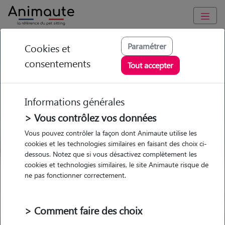
GARDE ANIMAUX à Villefontaine : Garde chien et chat en
Paramétrer
Cookies et
famille ou à domicile, visites et promenades
consentements
Tout accepter
Trouvez une garde animaux à
Villefontaine
Informations générales
Parmi nos 17 pet-sitters à
> Vous contrôlez vos données
Villefontaine
Vous pouvez contrôler la façon dont Animaute utilise les
cookies et les technologies similaires en faisant des choix ci-
dessous. Notez que si vous désactivez complètement les
cookies et technologies similaires, le site Animaute risque de
ne pas fonctionner correctement.
Garde
Garde
Promenades
Promenades
chez le Pet Sitter
chez le Pet Sitter
Visites
Visites
> Comment faire des choix