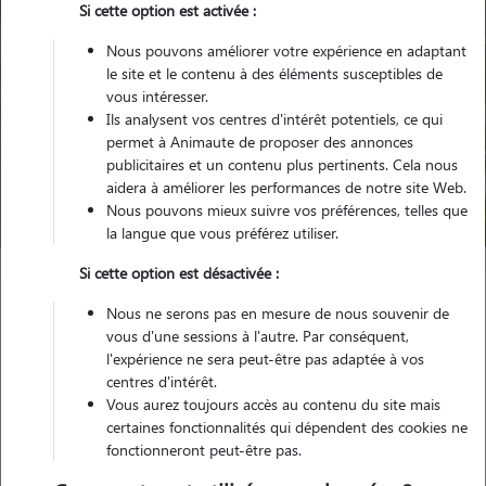
Si cette option est activée :
Nous pouvons améliorer votre expérience en adaptant
le site et le contenu à des éléments susceptibles de
vous intéresser.
Ils analysent vos centres d'intérêt potentiels, ce qui
Pour quel animal ?
permet à Animaute de proposer des annonces
publicitaires et un contenu plus pertinents. Cela nous
aidera à améliorer les performances de notre site Web.
Trouver mon Pet Sitter
Nous pouvons mieux suivre vos préférences, telles que
la langue que vous préférez utiliser.
Si cette option est désactivée :
Garde animaux
France
Grand-Est
Meurthe-et-Moselle
Nous ne serons pas en mesure de nous souvenir de
Heillecourt
vous d'une sessions à l'autre. Par conséquent,
l'expérience ne sera peut-être pas adaptée à vos
centres d'intérêt.
Vous aurez toujours accès au contenu du site mais
Nos promeneurs et familles d'accueil
certaines fonctionnalités qui dépendent des cookies ne
fonctionneront peut-être pas.
à Heillecourt (54180)