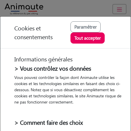
GARDE ANIMAUX à Heillecourt : Garde chien et chat en famille
Paramétrer
Cookies et
ou à domicile, visites et promenades
consentements
Tout accepter
Trouvez une garde animaux à
Heillecourt
Informations générales
Parmi nos 7 pet-sitters à
> Vous contrôlez vos données
Heillecourt
Vous pouvez contrôler la façon dont Animaute utilise les
cookies et les technologies similaires en faisant des choix ci-
dessous. Notez que si vous désactivez complètement les
cookies et technologies similaires, le site Animaute risque de
ne pas fonctionner correctement.
Garde
Garde
Promenades
Promenades
chez le Pet Sitter
chez le Pet Sitter
Visites
Visites
> Comment faire des choix