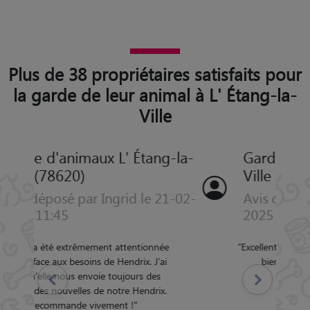
Plus de 38 propriétaires satisfaits pour
la garde de leur animal à L' Étang-la-
Ville
Garde d'animaux L' Étang-la-
Ville (78620)
Avis déposé par Lucile le 01-09-
2025 18:38
"
Excellent Petsitter mon chien a été très
Précédent
Suivant
bien gardé. Je recommande
"
4.5/5