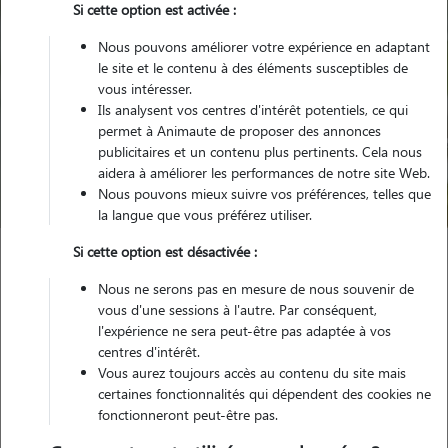
Si cette option est activée :
Nous pouvons améliorer votre expérience en adaptant
le site et le contenu à des éléments susceptibles de
vous intéresser.
Ils analysent vos centres d'intérêt potentiels, ce qui
Pour quel animal ?
permet à Animaute de proposer des annonces
publicitaires et un contenu plus pertinents. Cela nous
aidera à améliorer les performances de notre site Web.
Trouver mon Pet Sitter
Nous pouvons mieux suivre vos préférences, telles que
la langue que vous préférez utiliser.
Si cette option est désactivée :
Garde animaux
France
Ile-de-France
Yvelines
Nous ne serons pas en mesure de nous souvenir de
L' Étang-la-Ville
vous d'une sessions à l'autre. Par conséquent,
l'expérience ne sera peut-être pas adaptée à vos
centres d'intérêt.
Vous aurez toujours accès au contenu du site mais
Nos promeneurs et familles d'accueil
certaines fonctionnalités qui dépendent des cookies ne
fonctionneront peut-être pas.
à L' Étang-la-Ville (78620)