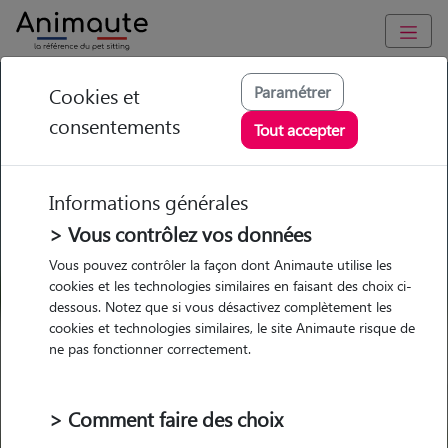
GARDE ANIMAUX à L' Étang-la-Ville : Garde chien et chat en
Paramétrer
Cookies et
famille ou à domicile, visites et promenades
consentements
Tout accepter
Trouvez une garde animaux à
L' Étang-la-Ville
Informations générales
Parmi nos 2 pet-sitters à L' Étang-
> Vous contrôlez vos données
la-Ville
Vous pouvez contrôler la façon dont Animaute utilise les
cookies et les technologies similaires en faisant des choix ci-
dessous. Notez que si vous désactivez complètement les
cookies et technologies similaires, le site Animaute risque de
ne pas fonctionner correctement.
Garde
Garde
Promenades
Promenades
chez le Pet Sitter
chez le Pet Sitter
Visites
Visites
> Comment faire des choix