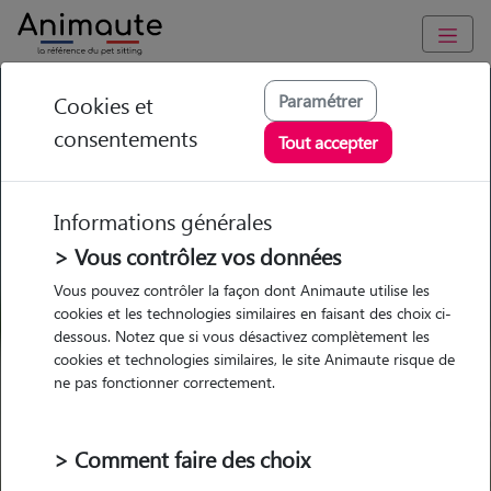
GARDE ANIMAUX à La Ferté Macé : Garde chien et chat en
Paramétrer
Cookies et
famille ou à domicile, visites et promenades
consentements
Tout accepter
Trouvez une garde animaux à
La Ferté Macé
Informations générales
Parmi nos 7 pet-sitters à La Ferté
> Vous contrôlez vos données
Macé
Vous pouvez contrôler la façon dont Animaute utilise les
cookies et les technologies similaires en faisant des choix ci-
dessous. Notez que si vous désactivez complètement les
cookies et technologies similaires, le site Animaute risque de
ne pas fonctionner correctement.
Garde
Garde
Promenades
Promenades
chez le Pet Sitter
chez le Pet Sitter
Visites
Visites
> Comment faire des choix