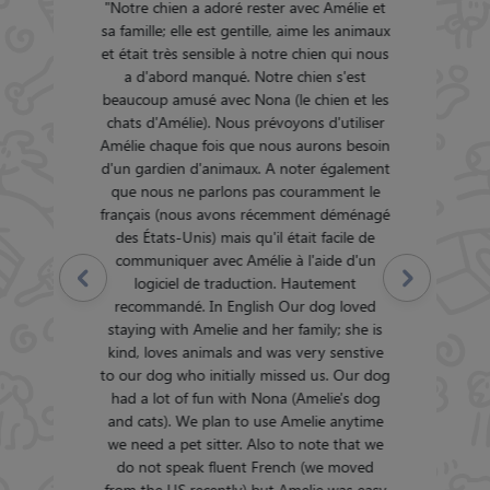
"
Notre chien a adoré rester avec Amélie et
sa famille; elle est gentille, aime les animaux
et était très sensible à notre chien qui nous
a d'abord manqué. Notre chien s'est
beaucoup amusé avec Nona (le chien et les
chats d'Amélie). Nous prévoyons d'utiliser
Amélie chaque fois que nous aurons besoin
d'un gardien d'animaux. A noter également
que nous ne parlons pas couramment le
français (nous avons récemment déménagé
des États-Unis) mais qu'il était facile de
communiquer avec Amélie à l'aide d'un
Précédent
Suivant
logiciel de traduction. Hautement
recommandé. In English Our dog loved
staying with Amelie and her family; she is
kind, loves animals and was very senstive
to our dog who initially missed us. Our dog
had a lot of fun with Nona (Amelie's dog
and cats). We plan to use Amelie anytime
we need a pet sitter. Also to note that we
do not speak fluent French (we moved
from the US recently) but Amelie was easy