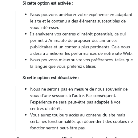
Si cette option est activée :
Nous pouvons améliorer votre expérience en adaptant
le site et le contenu à des éléments susceptibles de
vous intéresser.
Ils analysent vos centres d'intérêt potentiels, ce qui
Pour quel animal ?
permet à Animaute de proposer des annonces
publicitaires et un contenu plus pertinents. Cela nous
aidera à améliorer les performances de notre site Web.
Trouver mon Pet Sitter
Nous pouvons mieux suivre vos préférences, telles que
la langue que vous préférez utiliser.
Si cette option est désactivée :
Garde animaux
France
Normandie
Orne
Nous ne serons pas en mesure de nous souvenir de
La Ferté Macé
vous d'une sessions à l'autre. Par conséquent,
l'expérience ne sera peut-être pas adaptée à vos
centres d'intérêt.
Vous aurez toujours accès au contenu du site mais
Nos promeneurs et familles d'accueil
certaines fonctionnalités qui dépendent des cookies ne
fonctionneront peut-être pas.
à La Ferté Macé (61600)