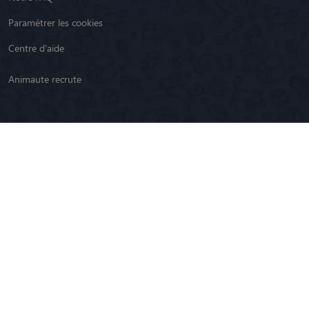
Paramétrer les cookies
Centre d'aide
Animaute recrute
Restez informé !
Youtube
Facebook
CGU
Plan du site