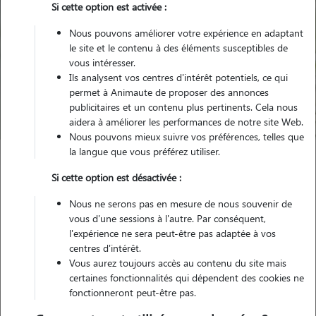
Si cette option est activée :
Nous pouvons améliorer votre expérience en adaptant
le site et le contenu à des éléments susceptibles de
Pour quel animal ?
vous intéresser.
Ils analysent vos centres d'intérêt potentiels, ce qui
permet à Animaute de proposer des annonces
Trouver mon Pet Sitter
publicitaires et un contenu plus pertinents. Cela nous
aidera à améliorer les performances de notre site Web.
Nous pouvons mieux suivre vos préférences, telles que
la langue que vous préférez utiliser.
Garde animaux
France
Normandie
Orne
Alençon
Si cette option est désactivée :
Nous ne serons pas en mesure de nous souvenir de
Nos familles d'accueil à Alençon
vous d'une sessions à l'autre. Par conséquent,
l'expérience ne sera peut-être pas adaptée à vos
(61000)
centres d'intérêt.
Vous aurez toujours accès au contenu du site mais
certaines fonctionnalités qui dépendent des cookies ne
fonctionneront peut-être pas.