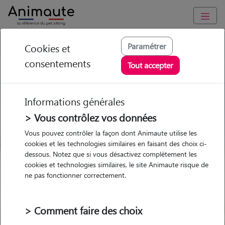
GARDE ANIMAUX à Alençon : Garde chien et chat en famille
Paramétrer
Cookies et
ou à domicile, visites et promenades
consentements
Tout accepter
Trouvez une garde animaux à
Alençon
Informations générales
Parmi nos 18 pet-sitters à Alençon
> Vous contrôlez vos données
Vous pouvez contrôler la façon dont Animaute utilise les
cookies et les technologies similaires en faisant des choix ci-
dessous. Notez que si vous désactivez complètement les
cookies et technologies similaires, le site Animaute risque de
Garde
Garde
Promenades
Promenades
ne pas fonctionner correctement.
chez le Pet Sitter
chez le Pet Sitter
Visites
Visites
> Comment faire des choix